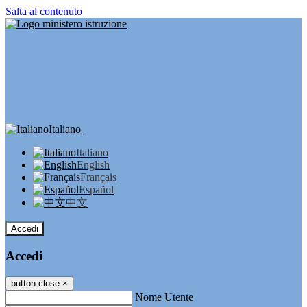
Salta al contenuto
Italiano
Italiano
English
Français
Español
中文
Accedi
Accedi
button close
×
Nome Utente