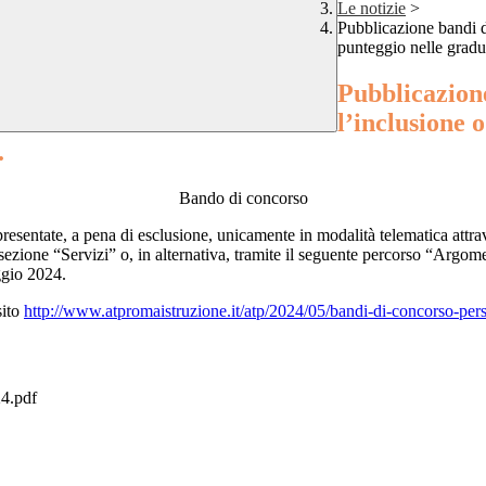
Le notizie
>
Pubblicazione bandi di
punteggio nelle gradu
Pubblicazione
l’inclusione 
.
Bando di concorso
resentate, a pena di esclusione, unicamente in modalità telematica attr
sezione “Servizi” o, in alternativa, tramite il seguente percorso “Argomen
ggio 2024.
sito
http://www.atpromaistruzione.it/atp/2024/05/bandi-di-concorso-pers
4.pdf