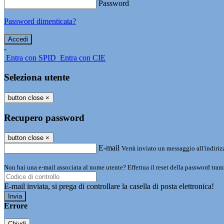
Password
Password dimenticata?
-
Entra con SPID
Entra con CIE
Seleziona utente
button close
×
Recupero password
button close
×
E-mail
Verrà inviato un messaggio all'indirizz
Non hai una e-mail associata al nome utente? Effettua il reset della password tram
E-mail inviata, si prega di controllare la casella di posta elettronica!
Errore
Chiudi