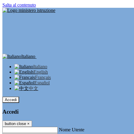
Salta al contenuto
Italiano
Italiano
English
Français
Español
中文
Accedi
Accedi
button close
×
Nome Utente