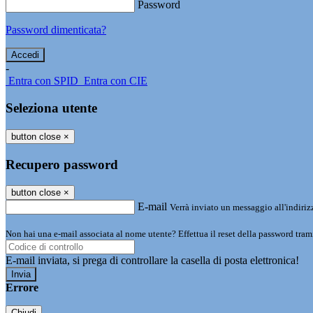
Password
Password dimenticata?
-
Entra con SPID
Entra con CIE
Seleziona utente
button close
×
Recupero password
button close
×
E-mail
Verrà inviato un messaggio all'indirizz
Non hai una e-mail associata al nome utente? Effettua il reset della password tram
E-mail inviata, si prega di controllare la casella di posta elettronica!
Errore
Chiudi