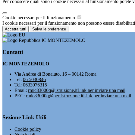
Per conoscere quali sono i cookie necessari al funzionamento potete v
Cookie necessari per il funzionamento
I cookie necessari per il funzionamento non possono essere disabilitati.
Accetta tutti
Salva le preferenze
IC MONTEZEMOLO
Contatti
IC MONTEZEMOLO
Via Andrea di Bonaiuto, 16 – 00142 Roma
Tel:
06 5030846
Tel:
0633976315
Email:
rmic83000q@istruzione.it
Link per inviare una mail
PEC:
rmic83000q@pec.istruzione.it
Link per inviare una mail
Sezione Link Utili
Cookie policy
Note legali