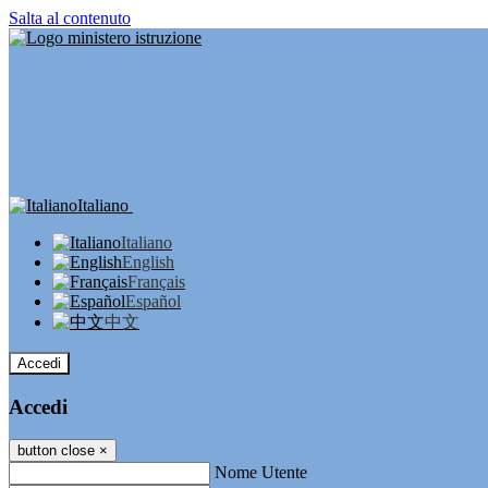
Salta al contenuto
Italiano
Italiano
English
Français
Español
中文
Accedi
Accedi
button close
×
Nome Utente