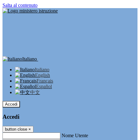
Salta al contenuto
Italiano
Italiano
English
Français
Español
中文
Accedi
Accedi
button close
×
Nome Utente