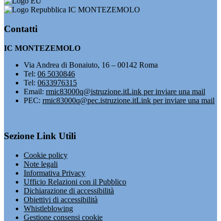
IC MONTEZEMOLO
Contatti
IC MONTEZEMOLO
Via Andrea di Bonaiuto, 16 – 00142 Roma
Tel:
06 5030846
Tel:
0633976315
Email:
rmic83000q@istruzione.it
Link per inviare una mail
PEC:
rmic83000q@pec.istruzione.it
Link per inviare una mail
Sezione Link Utili
Cookie policy
Note legali
Informativa Privacy
Ufficio Relazioni con il Pubblico
Dichiarazione di accessibilità
Obiettivi di accessibilità
Whistleblowing
Gestione consensi cookie