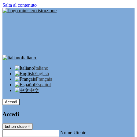
Salta al contenuto
Italiano
Italiano
English
Français
Español
中文
Accedi
Accedi
button close
×
Nome Utente