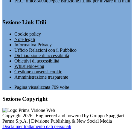
PEC:
rmic83000q@pec.istruzione.it
Link per inviare una mail
Sezione Link Utili
Cookie policy
Note legali
Informativa Privacy
Ufficio Relazioni con il Pubblico
Dichiarazione di accessibilità
Obiettivi di accessibilità
Whistleblowing
Gestione consensi cookie
Amministrazione trasparente
Pagina visualizzata
709
volte
Sezione Copyright
Copyright 2026 | Engineered and powered by Gruppo Spaggiari
Parma S.p.A. | Divisione Publishing & New Social Media
Disclaimer trattamento dati personali