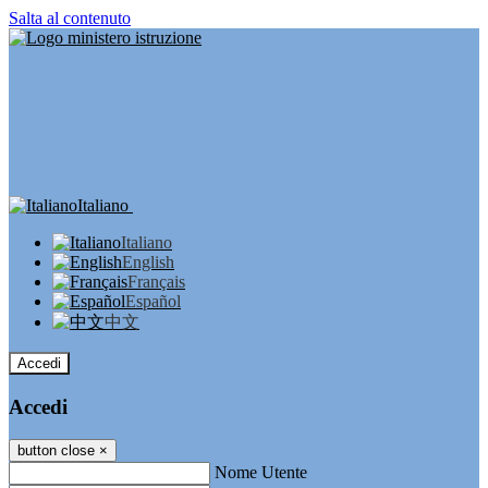
Salta al contenuto
Italiano
Italiano
English
Français
Español
中文
Accedi
Accedi
button close
×
Nome Utente