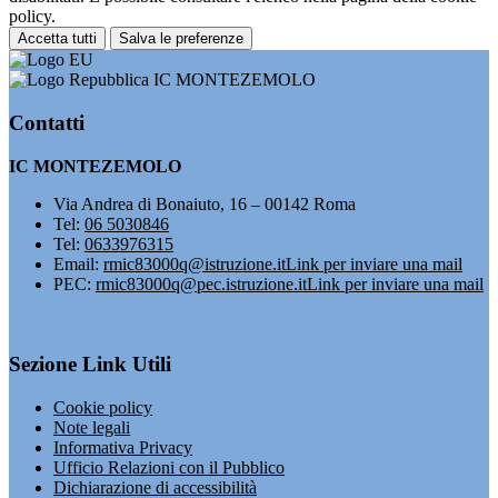
policy.
Accetta tutti
Salva le preferenze
IC MONTEZEMOLO
Contatti
IC MONTEZEMOLO
Via Andrea di Bonaiuto, 16 – 00142 Roma
Tel:
06 5030846
Tel:
0633976315
Email:
rmic83000q@istruzione.it
Link per inviare una mail
PEC:
rmic83000q@pec.istruzione.it
Link per inviare una mail
Sezione Link Utili
Cookie policy
Note legali
Informativa Privacy
Ufficio Relazioni con il Pubblico
Dichiarazione di accessibilità