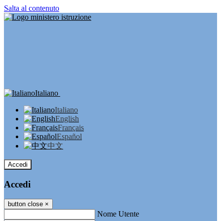
Salta al contenuto
Italiano
Italiano
English
Français
Español
中文
Accedi
Accedi
button close
×
Nome Utente