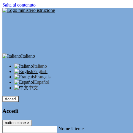
Salta al contenuto
Italiano
Italiano
English
Français
Español
中文
Accedi
Accedi
button close
×
Nome Utente