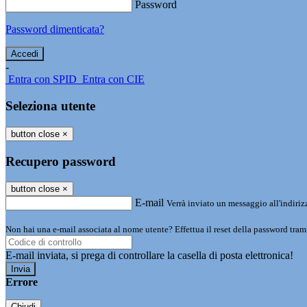
Password
Password dimenticata?
-
Entra con SPID
Entra con CIE
Seleziona utente
button close
×
Recupero password
button close
×
E-mail
Verrà inviato un messaggio all'indirizz
Non hai una e-mail associata al nome utente? Effettua il reset della password tram
E-mail inviata, si prega di controllare la casella di posta elettronica!
Errore
Chiudi