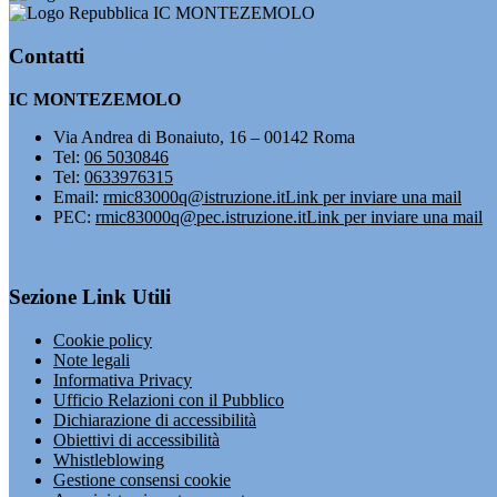
IC MONTEZEMOLO
Contatti
IC MONTEZEMOLO
Via Andrea di Bonaiuto, 16 – 00142 Roma
Tel:
06 5030846
Tel:
0633976315
Email:
rmic83000q@istruzione.it
Link per inviare una mail
PEC:
rmic83000q@pec.istruzione.it
Link per inviare una mail
Sezione Link Utili
Cookie policy
Note legali
Informativa Privacy
Ufficio Relazioni con il Pubblico
Dichiarazione di accessibilità
Obiettivi di accessibilità
Whistleblowing
Gestione consensi cookie