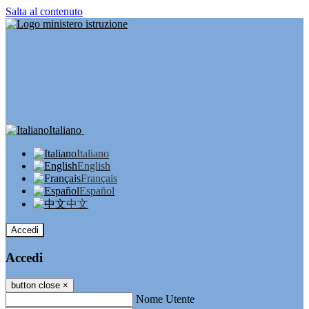
Salta al contenuto
Italiano
Italiano
English
Français
Español
中文
Accedi
Accedi
button close
×
Nome Utente