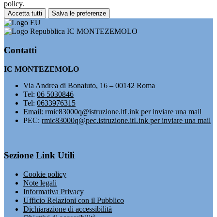
policy.
Accetta tutti
Salva le preferenze
IC MONTEZEMOLO
Contatti
IC MONTEZEMOLO
Via Andrea di Bonaiuto, 16 – 00142 Roma
Tel:
06 5030846
Tel:
0633976315
Email:
rmic83000q@istruzione.it
Link per inviare una mail
PEC:
rmic83000q@pec.istruzione.it
Link per inviare una mail
Sezione Link Utili
Cookie policy
Note legali
Informativa Privacy
Ufficio Relazioni con il Pubblico
Dichiarazione di accessibilità