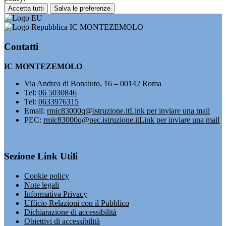
Accetta tutti
Salva le preferenze
IC MONTEZEMOLO
Contatti
IC MONTEZEMOLO
Via Andrea di Bonaiuto, 16 – 00142 Roma
Tel:
06 5030846
Tel:
0633976315
Email:
rmic83000q@istruzione.it
Link per inviare una mail
PEC:
rmic83000q@pec.istruzione.it
Link per inviare una mail
Sezione Link Utili
Cookie policy
Note legali
Informativa Privacy
Ufficio Relazioni con il Pubblico
Dichiarazione di accessibilità
Obiettivi di accessibilità