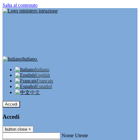
Salta al contenuto
Italiano
Italiano
English
Français
Español
中文
Accedi
Accedi
button close
×
Nome Utente