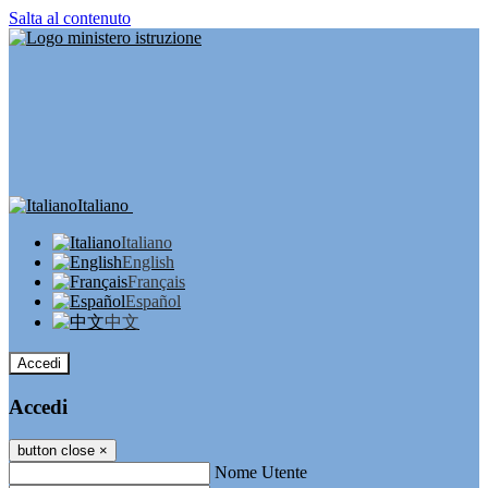
Salta al contenuto
Italiano
Italiano
English
Français
Español
中文
Accedi
Accedi
button close
×
Nome Utente