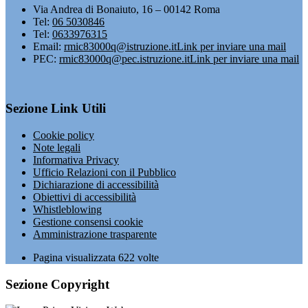
Via Andrea di Bonaiuto, 16 – 00142 Roma
Tel:
06 5030846
Tel:
0633976315
Email:
rmic83000q@istruzione.it
Link per inviare una mail
PEC:
rmic83000q@pec.istruzione.it
Link per inviare una mail
Sezione Link Utili
Cookie policy
Note legali
Informativa Privacy
Ufficio Relazioni con il Pubblico
Dichiarazione di accessibilità
Obiettivi di accessibilità
Whistleblowing
Gestione consensi cookie
Amministrazione trasparente
Pagina visualizzata
622
volte
Sezione Copyright