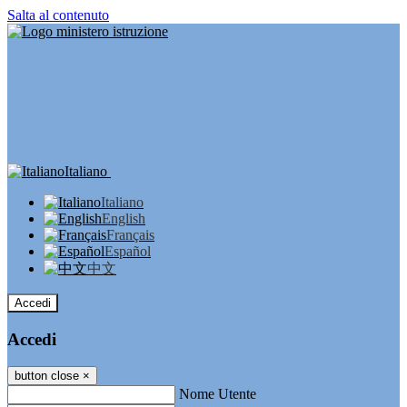
Salta al contenuto
Italiano
Italiano
English
Français
Español
中文
Accedi
Accedi
button close
×
Nome Utente