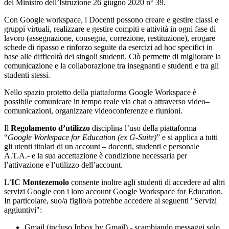
del Ministro dell’Istruzione 26 giugno 2020 n° 39.
Con Google workspace, i Docenti possono creare e gestire classi e
gruppi virtuali, realizzare e gestire compiti e attività in ogni fase di
lavoro (assegnazione, consegna, correzione, restituzione), erogare
schede di ripasso e rinforzo seguite da esercizi ad hoc specifici in
base alle difficoltà dei singoli studenti. Ciò permette di migliorare la
comunicazione e la collaborazione tra insegnanti e studenti e tra gli
studenti stessi.
Nello spazio protetto della piattaforma Google Workspace è
possibile comunicare in tempo reale via chat o attraverso video–
comunicazioni, organizzare videoconferenze e riunioni.
Il
Regolamento d’utilizzo
disciplina l’uso della piattaforma
“
Google Workspace for Education (ex G-Suite)
” e si applica a tutti
gli utenti titolari di un account – docenti, studenti e personale
A.T.A.- e la sua accettazione è condizione necessaria per
l’attivazione e l’utilizzo dell’account.
L’
IC Montezemolo
consente inoltre agli studenti di accedere ad altri
servizi Google con i loro account Google Workspace for Education.
In particolare, suo/a figlio/a potrebbe accedere ai seguenti "Servizi
aggiuntivi":
Gmail (incluso Inbox by Gmail) - scambiando messaggi solo