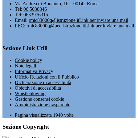
Via Andrea di Bonaiuto, 16 – 00142 Roma
Tel:
06 5030846
Tel:
0633976315
Email:
rmic83000q@istruzione.it
Link per inviare una mail
PEC:
rmic83000q@pec.istruzione.it
Link per inviare una mail
Sezione Link Utili
Cookie policy
Note legali
Informativa Privacy
Ufficio Relazioni con il Pubblico
Dichiarazione di accessibilità
Obiettivi di accessibilità
Whistleblowing
Gestione consensi cookie
Amministrazione trasparente
Pagina visualizzata
1940
volte
Sezione Copyright