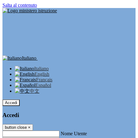
Salta al contenuto
Italiano
Italiano
English
Français
Español
中文
Accedi
Accedi
button close
×
Nome Utente