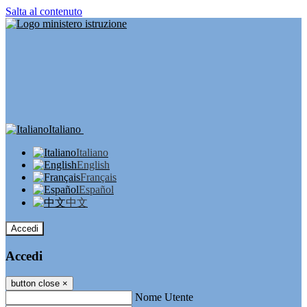
Salta al contenuto
Italiano
Italiano
English
Français
Español
中文
Accedi
Accedi
button close
×
Nome Utente