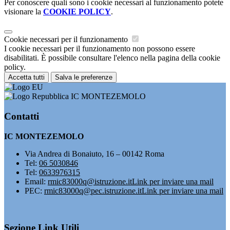
Per conoscere quali sono i cookie necessari al funzionamento potete
visionare la
COOKIE POLICY
.
Cookie necessari per il funzionamento
I cookie necessari per il funzionamento non possono essere
disabilitati. È possibile consultare l'elenco nella pagina della cookie
policy.
Accetta tutti
Salva le preferenze
IC MONTEZEMOLO
Contatti
IC MONTEZEMOLO
Via Andrea di Bonaiuto, 16 – 00142 Roma
Tel:
06 5030846
Tel:
0633976315
Email:
rmic83000q@istruzione.it
Link per inviare una mail
PEC:
rmic83000q@pec.istruzione.it
Link per inviare una mail
Sezione Link Utili