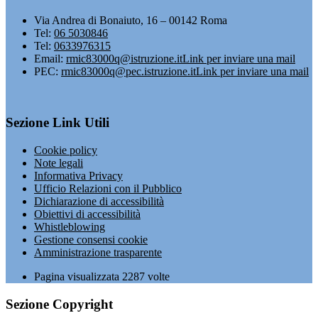
Via Andrea di Bonaiuto, 16 – 00142 Roma
Tel:
06 5030846
Tel:
0633976315
Email:
rmic83000q@istruzione.it
Link per inviare una mail
PEC:
rmic83000q@pec.istruzione.it
Link per inviare una mail
Sezione Link Utili
Cookie policy
Note legali
Informativa Privacy
Ufficio Relazioni con il Pubblico
Dichiarazione di accessibilità
Obiettivi di accessibilità
Whistleblowing
Gestione consensi cookie
Amministrazione trasparente
Pagina visualizzata
2287
volte
Sezione Copyright