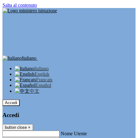
Salta al contenuto
Italiano
Italiano
English
Français
Español
中文
Accedi
Accedi
button close
×
Nome Utente