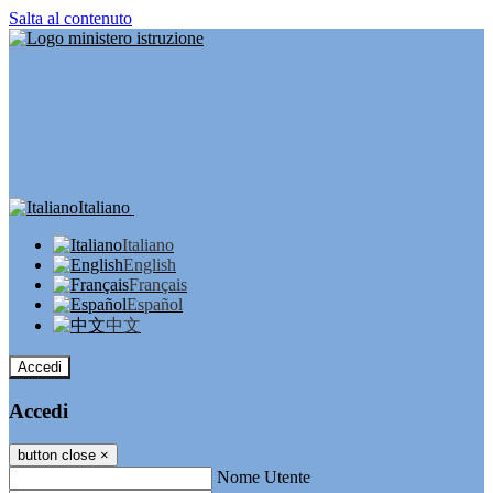
Salta al contenuto
Italiano
Italiano
English
Français
Español
中文
Accedi
Accedi
button close
×
Nome Utente