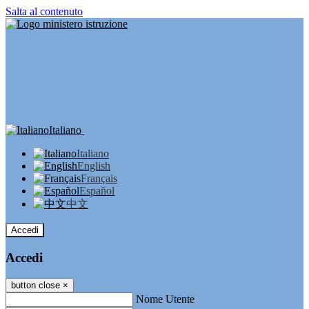
Salta al contenuto
Italiano
Italiano
English
Français
Español
中文
Accedi
Accedi
button close
×
Nome Utente