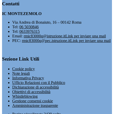
Contatti
IC MONTEZEMOLO
Via Andrea di Bonaiuto, 16 – 00142 Roma
Tel:
06 5030846
Tel:
0633976315
Email:
rmic83000q@istruzione.it
Link per inviare una mail
PEC:
rmic83000q@pec.istruzione.it
Link per inviare una mail
Sezione Link Utili
Cookie policy
Note legali
Informativa Privacy
Ufficio Relazioni con il Pubblico
Dichiarazione di accessibilità
Obiettivi di accessibilità
Whistleblowing
Gestione consensi cookie
Amministrazione trasparente