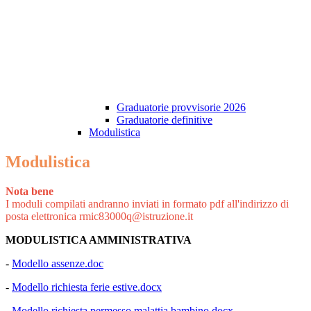
Graduatorie provvisorie 2026
Graduatorie definitive
Modulistica
Modulistica
Nota bene
I moduli compilati andranno inviati in formato pdf all'indirizzo di
posta elettronica rmic83000q@istruzione.it
MODULISTICA AMMINISTRATIVA
-
Modello assenze.doc
-
Modello richiesta ferie estive.docx
-
Modello richiesta permesso malattia bambino.docx