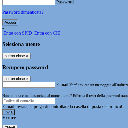
Password
Password dimenticata?
-
Entra con SPID
Entra con CIE
Seleziona utente
button close
×
Recupero password
button close
×
E-mail
Verrà inviato un messaggio all'indirizz
Non hai una e-mail associata al nome utente? Effettua il reset della password tram
E-mail inviata, si prega di controllare la casella di posta elettronica!
Errore
Chiudi