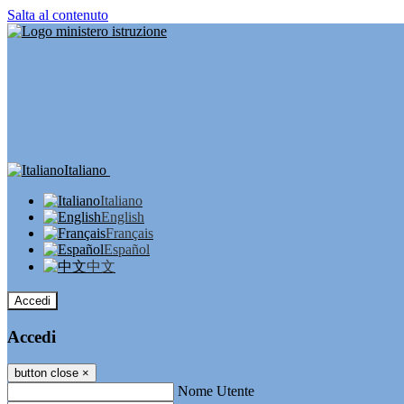
Salta al contenuto
Italiano
Italiano
English
Français
Español
中文
Accedi
Accedi
button close
×
Nome Utente