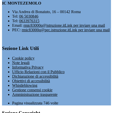
IC MONTEZEMOLO
Via Andrea di Bonaiuto, 16 – 00142 Roma
Tel:
06 5030846
Tel:
0633976315
Email:
rmic83000q@istruzione.it
Link per inviare una mail
PEC:
rmic83000q@pec.istruzione.it
Link per inviare una mail
Sezione Link Utili
Cookie policy
Note legali
Informativa Privacy
Ufficio Relazioni con il Pubblico
Dichiarazione di accessibilità
Obiettivi di accessibilità
Whistleblowing
Gestione consensi cookie
Amministrazione trasparente
Pagina visualizzata
746
volte
Sezione Copyright