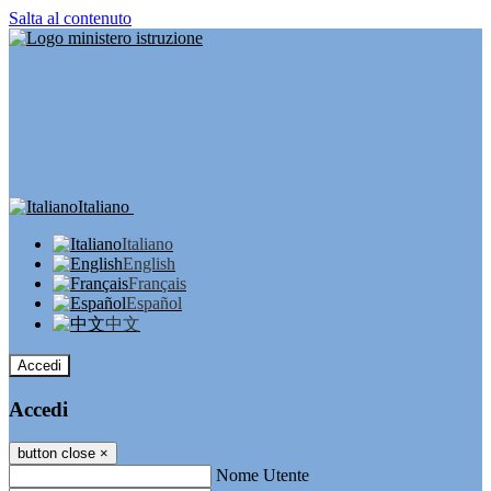
Salta al contenuto
Italiano
Italiano
English
Français
Español
中文
Accedi
Accedi
button close
×
Nome Utente