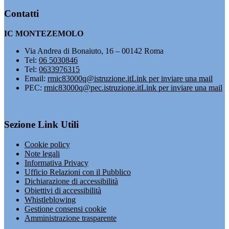
Contatti
IC MONTEZEMOLO
Via Andrea di Bonaiuto, 16 – 00142 Roma
Tel:
06 5030846
Tel:
0633976315
Email:
rmic83000q@istruzione.it
Link per inviare una mail
PEC:
rmic83000q@pec.istruzione.it
Link per inviare una mail
Sezione Link Utili
Cookie policy
Note legali
Informativa Privacy
Ufficio Relazioni con il Pubblico
Dichiarazione di accessibilità
Obiettivi di accessibilità
Whistleblowing
Gestione consensi cookie
Amministrazione trasparente