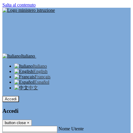
Salta al contenuto
Italiano
Italiano
English
Français
Español
中文
Accedi
Accedi
button close
×
Nome Utente