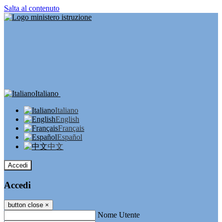
Salta al contenuto
Italiano
Italiano
English
Français
Español
中文
Accedi
Accedi
button close
×
Nome Utente