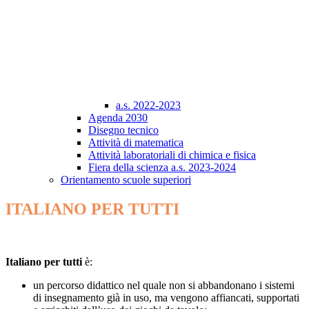
a.s. 2022-2023
Agenda 2030
Disegno tecnico
Attività di matematica
Attività laboratoriali di chimica e fisica
Fiera della scienza a.s. 2023-2024
Orientamento scuole superiori
ITALIANO PER TUTTI
Italiano per tutti
è
:
un percorso didattico nel quale non si abbandonano i sistemi
di insegnamento già in uso, ma vengono affiancati, supportati