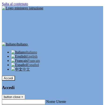
Salta al contenuto
Italiano
Italiano
English
Français
Español
中文
Accedi
Accedi
button close
×
Nome Utente