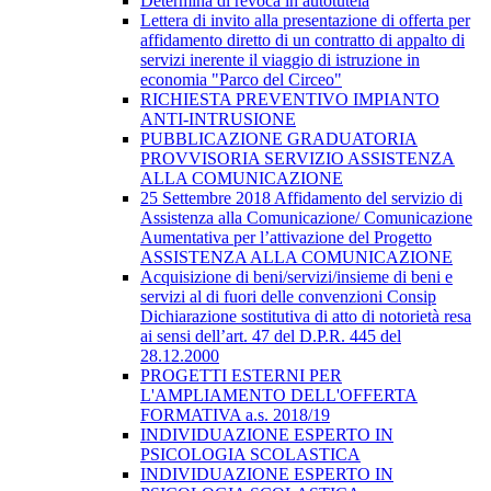
Determina di revoca in autotutela
Lettera di invito alla presentazione di offerta per
affidamento diretto di un contratto di appalto di
servizi inerente il viaggio di istruzione in
economia "Parco del Circeo"
RICHIESTA PREVENTIVO IMPIANTO
ANTI-INTRUSIONE
PUBBLICAZIONE GRADUATORIA
PROVVISORIA SERVIZIO ASSISTENZA
ALLA COMUNICAZIONE
25 Settembre 2018 Affidamento del servizio di
Assistenza alla Comunicazione/ Comunicazione
Aumentativa per l’attivazione del Progetto
ASSISTENZA ALLA COMUNICAZIONE
Acquisizione di beni/servizi/insieme di beni e
servizi al di fuori delle convenzioni Consip
Dichiarazione sostitutiva di atto di notorietà resa
ai sensi dell’art. 47 del D.P.R. 445 del
28.12.2000
PROGETTI ESTERNI PER
L'AMPLIAMENTO DELL'OFFERTA
FORMATIVA a.s. 2018/19
INDIVIDUAZIONE ESPERTO IN
PSICOLOGIA SCOLASTICA
INDIVIDUAZIONE ESPERTO IN