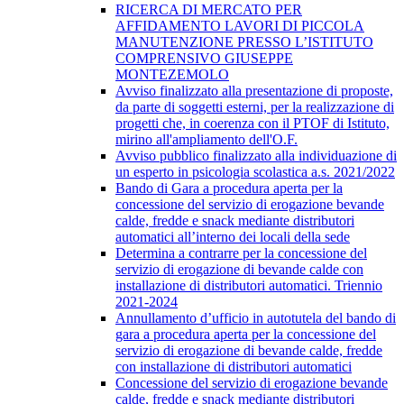
RICERCA DI MERCATO PER
AFFIDAMENTO LAVORI DI PICCOLA
MANUTENZIONE PRESSO L’ISTITUTO
COMPRENSIVO GIUSEPPE
MONTEZEMOLO
Avviso finalizzato alla presentazione di proposte,
da parte di soggetti esterni, per la realizzazione di
progetti che, in coerenza con il PTOF di Istituto,
mirino all'ampliamento dell'O.F.
Avviso pubblico finalizzato alla individuazione di
un esperto in psicologia scolastica a.s. 2021/2022
Bando di Gara a procedura aperta per la
concessione del servizio di erogazione bevande
calde, fredde e snack mediante distributori
automatici all’interno dei locali della sede
​Determina a contrarre per la concessione del
servizio di erogazione di bevande calde con
installazione di distributori automatici. Triennio
2021-2024
Annullamento d’ufficio in autotutela del bando di
gara a procedura aperta per la concessione del
servizio di erogazione di bevande calde, fredde
con installazione di distributori automatici
Concessione del servizio di erogazione bevande
calde, fredde e snack mediante distributori