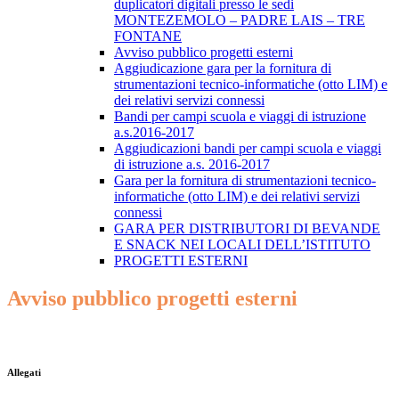
duplicatori digitali presso le sedi
MONTEZEMOLO – PADRE LAIS – TRE
FONTANE
Avviso pubblico progetti esterni
Aggiudicazione gara per la fornitura di
strumentazioni tecnico-informatiche (otto LIM) e
dei relativi servizi connessi
Bandi per campi scuola e viaggi di istruzione
a.s.2016-2017
Aggiudicazioni bandi per campi scuola e viaggi
di istruzione ​a.s. 2016-2017
Gara per la fornitura di strumentazioni tecnico-
informatiche (otto LIM) e dei relativi servizi
connessi
GARA PER DISTRIBUTORI DI BEVANDE
E SNACK NEI LOCALI DELL’ISTITUTO
PROGETTI ESTERNI
Avviso pubblico progetti esterni
Allegati