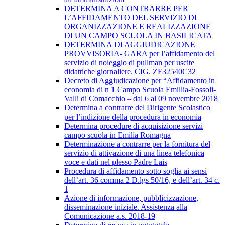
DETERMINA A CONTRARRE PER
L’AFFIDAMENTO DEL SERVIZIO DI
ORGANIZZAZIONE E REALIZZAZIONE
DI UN CAMPO SCUOLA IN BASILICATA
​DETERMINA DI AGGIUDICAZIONE
PROVVISORIA- GARA per l’affidamento del
servizio di noleggio di pullman per uscite
didattiche giornaliere. CIG. ZF32540C32
Decreto di Aggiudicazione per “Affidamento in
economia di n 1 Campo Scuola Emillia-Fossoli-
Valli di Comacchio – dal 6 al 09 novembre 2018
Determina a contrarre del Dirigente Scolastico
per l’indizione della procedura in economia
Determina procedure di acquisizione servizi
campo scuola in Emilia Romagna
Determinazione a contrarre per la fornitura del
servizio di attivazione di una linea telefonica
voce e dati nel plesso Padre Lais
Procedura di affidamento sotto soglia ai sensi
dell’art. 36 comma 2 D.lgs 50/16, e dell’art. 34 c.
1
Azione di informazione, pubblicizzazione,
disseminazione iniziale. Assistenza alla
Comunicazione a.s. 2018-19