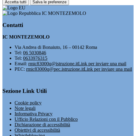
Accetta tutti
Salva le preferenze
IC MONTEZEMOLO
Contatti
IC MONTEZEMOLO
Via Andrea di Bonaiuto, 16 – 00142 Roma
Tel:
06 5030846
Tel:
0633976315
Email:
rmic83000q@istruzione.it
Link per inviare una mail
PEC:
rmic83000q@pec.istruzione.it
Link per inviare una mail
Sezione Link Utili
Cookie policy
Note legali
Informativa Privacy
Ufficio Relazioni con il Pubblico
Dichiarazione di accessibilità
Obiettivi di accessibilità
Whistleblowing