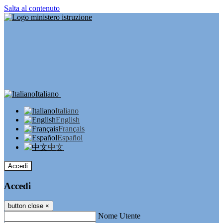
Salta al contenuto
Italiano
Italiano
English
Français
Español
中文
Accedi
Accedi
button close
×
Nome Utente