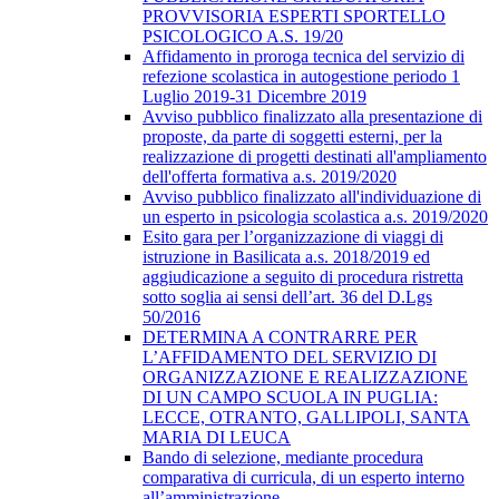
PROVVISORIA ESPERTI SPORTELLO
PSICOLOGICO A.S. 19/20
Affidamento in proroga tecnica del servizio di
refezione scolastica in autogestione periodo 1
Luglio 2019-31 Dicembre 2019
Avviso pubblico finalizzato alla presentazione di
proposte, da parte di soggetti esterni, per la
realizzazione di progetti destinati all'ampliamento
dell'offerta formativa a.s. 2019/2020
Avviso pubblico finalizzato all'individuazione di
un esperto in psicologia scolastica a.s. 2019/2020
Esito gara per l’organizzazione di viaggi di
istruzione in Basilicata a.s. 2018/2019 ed
aggiudicazione a seguito di procedura ristretta
sotto soglia ai sensi dell’art. 36 del D.Lgs
50/2016
DETERMINA A CONTRARRE PER
L’AFFIDAMENTO DEL SERVIZIO DI
ORGANIZZAZIONE E REALIZZAZIONE
DI UN CAMPO SCUOLA IN PUGLIA:
LECCE, OTRANTO, GALLIPOLI, SANTA
MARIA DI LEUCA
Bando di selezione, mediante procedura
comparativa di curricula, di un esperto interno
all’amministrazione