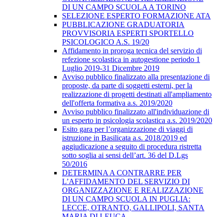
DI UN CAMPO SCUOLA A TORINO
SELEZIONE ESPERTO FORMAZIONE ATA
PUBBLICAZIONE GRADUATORIA
PROVVISORIA ESPERTI SPORTELLO
PSICOLOGICO A.S. 19/20
Affidamento in proroga tecnica del servizio di
refezione scolastica in autogestione periodo 1
Luglio 2019-31 Dicembre 2019
Avviso pubblico finalizzato alla presentazione di
proposte, da parte di soggetti esterni, per la
realizzazione di progetti destinati all'ampliamento
dell'offerta formativa a.s. 2019/2020
Avviso pubblico finalizzato all'individuazione di
un esperto in psicologia scolastica a.s. 2019/2020
Esito gara per l’organizzazione di viaggi di
istruzione in Basilicata a.s. 2018/2019 ed
aggiudicazione a seguito di procedura ristretta
sotto soglia ai sensi dell’art. 36 del D.Lgs
50/2016
DETERMINA A CONTRARRE PER
L’AFFIDAMENTO DEL SERVIZIO DI
ORGANIZZAZIONE E REALIZZAZIONE
DI UN CAMPO SCUOLA IN PUGLIA:
LECCE, OTRANTO, GALLIPOLI, SANTA
MARIA DI LEUCA