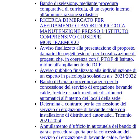
Bando di selezione, mediante procedura
comparativa di curricula, di un esperto interno
all’amministrazione scolastica
RICERCA DI MERCATO PER
AFFIDAMENTO LAVORI DI PICCOLA
MANUTENZIONE PRESSO L’ISTITUTO
COMPRENSIVO GIUSEPPE
MONTEZEMOLO
Avviso finalizzato alla presentazione di proposte,
da parte di soggetti esterni, per la realizzazione di
progetti che, in coerenza con il PTOF di Istituto,
mirino all'ampliamento dell'O.F.
Avviso pubblico finalizzato alla individuazione di
un esperto in psicologia scolastica a.s. 2021/2022
Bando di Gara a procedura aperta per la
concessione del servizio di erogazione bevande
calde, fredde e snack mediante distributori
automatici all’interno dei locali della sede
​Determina a contrarre per la concessione del
servizio di erogazione di bevande calde con
installazione di distributori automatici. Triennio
2021-2024
Annullamento d’ufficio in autotutela del bando di
gara a procedura aperta per la concessione del
servizio di erogazione di bevande calde, fredde