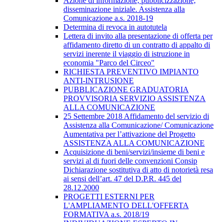
Azione di informazione, pubblicizzazione,
disseminazione iniziale. Assistenza alla
Comunicazione a.s. 2018-19
Determina di revoca in autotutela
Lettera di invito alla presentazione di offerta per
affidamento diretto di un contratto di appalto di
servizi inerente il viaggio di istruzione in
economia "Parco del Circeo"
RICHIESTA PREVENTIVO IMPIANTO
ANTI-INTRUSIONE
PUBBLICAZIONE GRADUATORIA
PROVVISORIA SERVIZIO ASSISTENZA
ALLA COMUNICAZIONE
25 Settembre 2018 Affidamento del servizio di
Assistenza alla Comunicazione/ Comunicazione
Aumentativa per l’attivazione del Progetto
ASSISTENZA ALLA COMUNICAZIONE
Acquisizione di beni/servizi/insieme di beni e
servizi al di fuori delle convenzioni Consip
Dichiarazione sostitutiva di atto di notorietà resa
ai sensi dell’art. 47 del D.P.R. 445 del
28.12.2000
PROGETTI ESTERNI PER
L'AMPLIAMENTO DELL'OFFERTA
FORMATIVA a.s. 2018/19