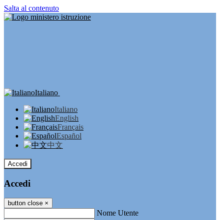
Salta al contenuto
Italiano
Italiano
English
Français
Español
中文
Accedi
Accedi
button close
×
Nome Utente