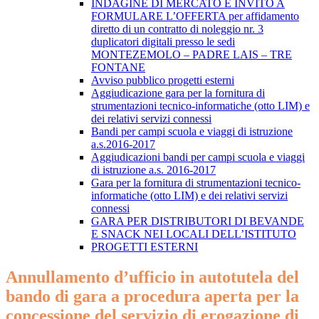
INDAGINE DI MERCATO E INVITO A
FORMULARE L’OFFERTA per affidamento
diretto di un contratto di noleggio nr. 3
duplicatori digitali presso le sedi
MONTEZEMOLO – PADRE LAIS – TRE
FONTANE
Avviso pubblico progetti esterni
Aggiudicazione gara per la fornitura di
strumentazioni tecnico-informatiche (otto LIM) e
dei relativi servizi connessi
Bandi per campi scuola e viaggi di istruzione
a.s.2016-2017
Aggiudicazioni bandi per campi scuola e viaggi
di istruzione ​a.s. 2016-2017
Gara per la fornitura di strumentazioni tecnico-
informatiche (otto LIM) e dei relativi servizi
connessi
GARA PER DISTRIBUTORI DI BEVANDE
E SNACK NEI LOCALI DELL’ISTITUTO
PROGETTI ESTERNI
Annullamento d’ufficio in autotutela del
bando di gara a procedura aperta per la
concessione del servizio di erogazione di