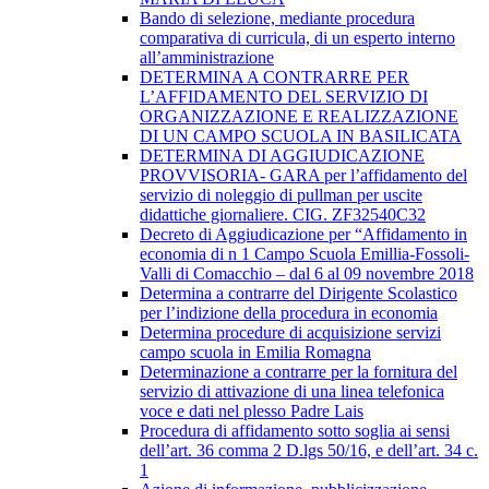
Bando di selezione, mediante procedura
comparativa di curricula, di un esperto interno
all’amministrazione
DETERMINA A CONTRARRE PER
L’AFFIDAMENTO DEL SERVIZIO DI
ORGANIZZAZIONE E REALIZZAZIONE
DI UN CAMPO SCUOLA IN BASILICATA
​DETERMINA DI AGGIUDICAZIONE
PROVVISORIA- GARA per l’affidamento del
servizio di noleggio di pullman per uscite
didattiche giornaliere. CIG. ZF32540C32
Decreto di Aggiudicazione per “Affidamento in
economia di n 1 Campo Scuola Emillia-Fossoli-
Valli di Comacchio – dal 6 al 09 novembre 2018
Determina a contrarre del Dirigente Scolastico
per l’indizione della procedura in economia
Determina procedure di acquisizione servizi
campo scuola in Emilia Romagna
Determinazione a contrarre per la fornitura del
servizio di attivazione di una linea telefonica
voce e dati nel plesso Padre Lais
Procedura di affidamento sotto soglia ai sensi
dell’art. 36 comma 2 D.lgs 50/16, e dell’art. 34 c.
1