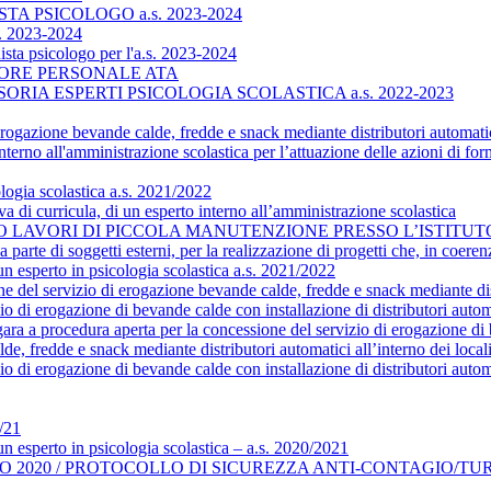
A PSICOLOGO a.s. 2023-2024
. 2023-2024
a psicologo per l'a.s. 2023-2024
TORE PERSONALE ATA
IA ESPERTI PSICOLOGIA SCOLASTICA a.s. 2022-2023
erogazione bevande calde, fredde e snack mediante distributori automati
nterno all'amministrazione scolastica per l’attuazione delle azioni di fo
logia scolastica a.s. 2021/2022
 di curricula, di un esperto interno all’amministrazione scolastica
O LAVORI DI PICCOLA MANUTENZIONE PRESSO L’ISTIT
 parte di soggetti esterni, per la realizzazione di progetti che, in coere
un esperto in psicologia scolastica a.s. 2021/2022
 del servizio di erogazione bevande calde, fredde e snack mediante distr
zio di erogazione di bevande calde con installazione di distributori aut
ara a procedura aperta per la concessione del servizio di erogazione di b
, fredde e snack mediante distributori automatici all’interno dei locali
io di erogazione di bevande calde con installazione di distributori aut
/21
un esperto in psicologia scolastica – a.s. 2020/2021
GIO 2020 / PROTOCOLLO DI SICUREZZA ANTI-CONTAGIO/