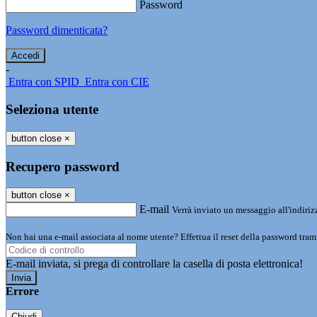
Password
Password dimenticata?
-
Entra con SPID
Entra con CIE
Seleziona utente
button close
×
Recupero password
button close
×
E-mail
Verrà inviato un messaggio all'indirizz
Non hai una e-mail associata al nome utente? Effettua il reset della password tram
E-mail inviata, si prega di controllare la casella di posta elettronica!
Errore
Chiudi