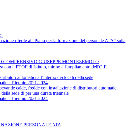
ci
rmazione riferite al “Piano per la formazione del personale ATA“ sulla
UTO COMPRENSIVO GIUSEPPE MONTEZEMOLO
nza con il PTOF di Istituto, mirino all'ampliamento dell'O.F.
ibutori automatici all’interno dei locali della sede
omatici. Triennio 2021-2024
evande calde, fredde con installazione di distributori automatici
 della sede di per una durata triennale
omatici. Triennio 2021-2024
TURNAZIONE PERSONALE ATA