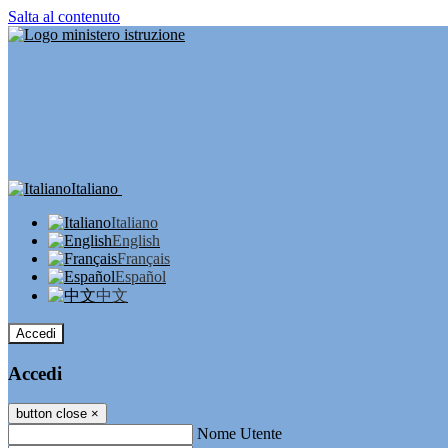
Salta al contenuto
Italiano
Italiano
English
Français
Español
中文
Accedi
Accedi
button close
×
Nome Utente