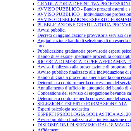
GRADUATORIA DEFINITIVA PROFESSIONIST
AVVISO PUBBLICO - Bando progetti esterni a.s
AVVISO PUBBLICO - Individuazione professionist
AVVISO DI SELEZIONE ESPERTO FORMA
PUBBLICAZIONE GRADUATORIA PROVVISOR
Avvisi pubblici
Decreto di aggiudicazione provvisoria servizio di 
​Aggiudicazione bando di selezione, di un esperto i
pred
Pubblicazione graduatoria provvisoria esperti psico
Bando di selezione, mediante procedura comparativa
RICERCA DI MERCATO PER AFFIDAMENT
Avviso finalizzato alla presentazione di proposte, da
Avviso pubblico finalizzato alla individuazione di 
Bando di Gara a procedura aperta per la concessione
​Determina a contrarre per la concessione del servi
Annullamento d’ufficio in autotutela del bando di g
Concessione del servizio di erogazione bevande calde
Determina a contrarre per la concessione del serviz
SELEZIONE ESPERTO FORMAZIONE ATA
Esperti psicologia scolastica
ESPERTI PSICOLOGIA SCOLASTICA A.S. 20
Avviso pubblico finalizzato alla individuazione di 
DISPOSIZIONI DI SERVIZIO DAL 18 MAG
Affidamenti