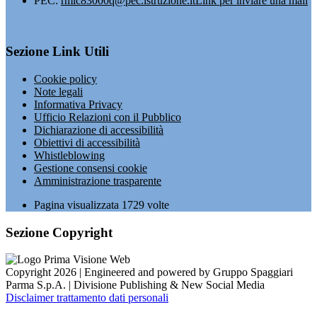
PEC:
rmic83000q@pec.istruzione.it
Link per inviare una mail
Sezione Link Utili
Cookie policy
Note legali
Informativa Privacy
Ufficio Relazioni con il Pubblico
Dichiarazione di accessibilità
Obiettivi di accessibilità
Whistleblowing
Gestione consensi cookie
Amministrazione trasparente
Pagina visualizzata
1729
volte
Sezione Copyright
Copyright 2026 | Engineered and powered by Gruppo Spaggiari
Parma S.p.A. | Divisione Publishing & New Social Media
Disclaimer trattamento dati personali