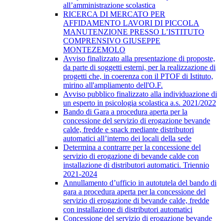
all’amministrazione scolastica
RICERCA DI MERCATO PER
AFFIDAMENTO LAVORI DI PICCOLA
MANUTENZIONE PRESSO L’ISTITUTO
COMPRENSIVO GIUSEPPE
MONTEZEMOLO
Avviso finalizzato alla presentazione di proposte,
da parte di soggetti esterni, per la realizzazione di
progetti che, in coerenza con il PTOF di Istituto,
mirino all'ampliamento dell'O.F.
Avviso pubblico finalizzato alla individuazione di
un esperto in psicologia scolastica a.s. 2021/2022
Bando di Gara a procedura aperta per la
concessione del servizio di erogazione bevande
calde, fredde e snack mediante distributori
automatici all’interno dei locali della sede
​Determina a contrarre per la concessione del
servizio di erogazione di bevande calde con
installazione di distributori automatici. Triennio
2021-2024
Annullamento d’ufficio in autotutela del bando di
gara a procedura aperta per la concessione del
servizio di erogazione di bevande calde, fredde
con installazione di distributori automatici
Concessione del servizio di erogazione bevande