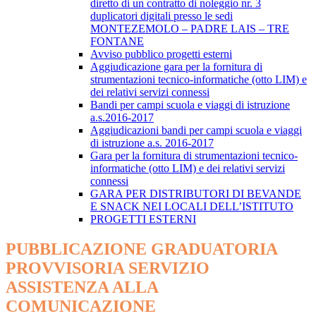
diretto di un contratto di noleggio nr. 3
duplicatori digitali presso le sedi
MONTEZEMOLO – PADRE LAIS – TRE
FONTANE
Avviso pubblico progetti esterni
Aggiudicazione gara per la fornitura di
strumentazioni tecnico-informatiche (otto LIM) e
dei relativi servizi connessi
Bandi per campi scuola e viaggi di istruzione
a.s.2016-2017
Aggiudicazioni bandi per campi scuola e viaggi
di istruzione ​a.s. 2016-2017
Gara per la fornitura di strumentazioni tecnico-
informatiche (otto LIM) e dei relativi servizi
connessi
GARA PER DISTRIBUTORI DI BEVANDE
E SNACK NEI LOCALI DELL’ISTITUTO
PROGETTI ESTERNI
PUBBLICAZIONE GRADUATORIA
PROVVISORIA SERVIZIO
ASSISTENZA ALLA
COMUNICAZIONE