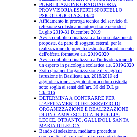
PUBBLICAZIONE GRADUATORIA
PROVVISORIA ESPERTI SPORTELLO
PSICOLOGICO A.S. 19/20
Affidamento in proroga tecnica del servizio di
refezione scolastica in autogestione periodo 1
Luglio 2019-31 Dicembre 2019
Avviso pubblico finalizzato alla presentazione di
proposte, da parte di soggetti esterni, per la
realizzazione di progetti destinati all'ampliamento
dell'offerta formativa a.s. 2019/2020
Avviso pubblico finalizzato all'individuazione di
un esperto in psicologia scolastica a.s. 2019/2020
Esito gara per l’organizzazione di viaggi di
istruzione in Basilicata a.s. 2018/2019 ed
aggiudicazione a seguito di procedura ristretta
sotto soglia ai sensi dell’art. 36 del D.Lgs
50/2016
DETERMINA A CONTRARRE PER
L’AFFIDAMENTO DEL SERVIZIO DI
ORGANIZZAZIONE E REALIZZAZIONE
DI UN CAMPO SCUOLA IN PUGLIA:
LECCE, OTRANTO, GALLIPOLI, SANTA
MARIA DI LEUCA
Bando di selezione, mediante procedura
comparativa di curricula, di un esperto interno