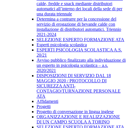
calde, fredde e snack mediante distributori
automatici all’interno dei locali della sede di per
una durata triennale
Determina a contrarre per la concessione del
servizio di erogazione di bevande calde con
installazione di distributori automatici. Triennio
2021-2024
SELEZIONE ESPERTO FORMAZIONE ATA
Esperti psicologia scolastica
ESPERTI PSICOLOGIA SCOLASTICA A.S.
20/21
Avviso pubblico finalizzato alla individuazione di
un esperto in psicologia scolastica – a.s.
2020/2021
DISPOSIZIONI DI SERVIZIO DAL 18
MAGGIO 2020 / PROTOCOLLO DI
SICUREZZA ANTI-
CONTAGIO/TURNAZIONE PERSONALE
ATA
Affidamenti
Progetti
Progetto di conversazione in lingua inglese
ORGANIZZAZIONE E REALIZZAZIONE
DI UN CAMPO SCUOLA A TORINO
SELEZIONE ESPERTO FORMAZIONE ATA