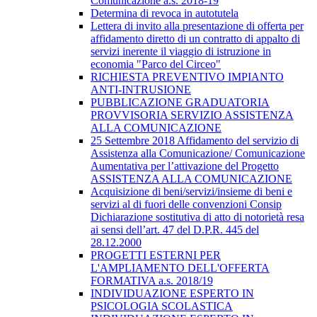
Comunicazione a.s. 2018-19
Determina di revoca in autotutela
Lettera di invito alla presentazione di offerta per
affidamento diretto di un contratto di appalto di
servizi inerente il viaggio di istruzione in
economia "Parco del Circeo"
RICHIESTA PREVENTIVO IMPIANTO
ANTI-INTRUSIONE
PUBBLICAZIONE GRADUATORIA
PROVVISORIA SERVIZIO ASSISTENZA
ALLA COMUNICAZIONE
25 Settembre 2018 Affidamento del servizio di
Assistenza alla Comunicazione/ Comunicazione
Aumentativa per l’attivazione del Progetto
ASSISTENZA ALLA COMUNICAZIONE
Acquisizione di beni/servizi/insieme di beni e
servizi al di fuori delle convenzioni Consip
Dichiarazione sostitutiva di atto di notorietà resa
ai sensi dell’art. 47 del D.P.R. 445 del
28.12.2000
PROGETTI ESTERNI PER
L'AMPLIAMENTO DELL'OFFERTA
FORMATIVA a.s. 2018/19
INDIVIDUAZIONE ESPERTO IN
PSICOLOGIA SCOLASTICA