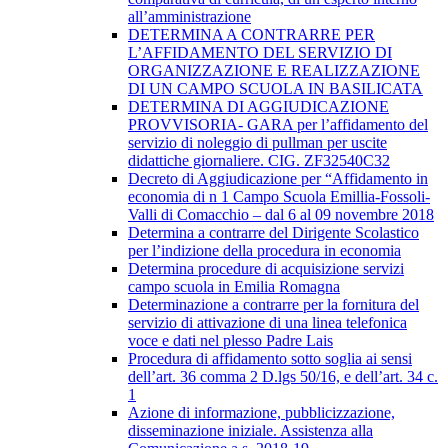
all’amministrazione
DETERMINA A CONTRARRE PER
L’AFFIDAMENTO DEL SERVIZIO DI
ORGANIZZAZIONE E REALIZZAZIONE
DI UN CAMPO SCUOLA IN BASILICATA
​DETERMINA DI AGGIUDICAZIONE
PROVVISORIA- GARA per l’affidamento del
servizio di noleggio di pullman per uscite
didattiche giornaliere. CIG. ZF32540C32
Decreto di Aggiudicazione per “Affidamento in
economia di n 1 Campo Scuola Emillia-Fossoli-
Valli di Comacchio – dal 6 al 09 novembre 2018
Determina a contrarre del Dirigente Scolastico
per l’indizione della procedura in economia
Determina procedure di acquisizione servizi
campo scuola in Emilia Romagna
Determinazione a contrarre per la fornitura del
servizio di attivazione di una linea telefonica
voce e dati nel plesso Padre Lais
Procedura di affidamento sotto soglia ai sensi
dell’art. 36 comma 2 D.lgs 50/16, e dell’art. 34 c.
1
Azione di informazione, pubblicizzazione,
disseminazione iniziale. Assistenza alla