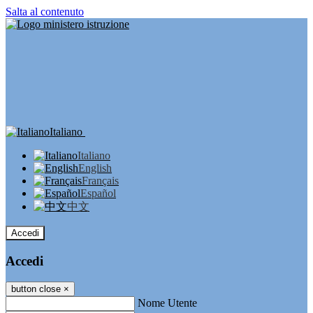
Salta al contenuto
Italiano
Italiano
English
Français
Español
中文
Accedi
Accedi
button close
×
Nome Utente