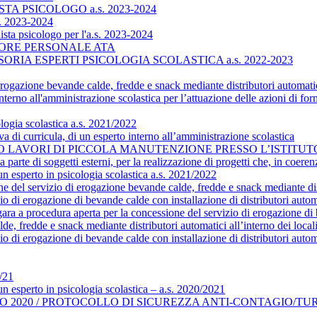
A PSICOLOGO a.s. 2023-2024
. 2023-2024
a psicologo per l'a.s. 2023-2024
TORE PERSONALE ATA
IA ESPERTI PSICOLOGIA SCOLASTICA a.s. 2022-2023
erogazione bevande calde, fredde e snack mediante distributori automati
nterno all'amministrazione scolastica per l’attuazione delle azioni di fo
logia scolastica a.s. 2021/2022
 di curricula, di un esperto interno all’amministrazione scolastica
O LAVORI DI PICCOLA MANUTENZIONE PRESSO L’ISTIT
 parte di soggetti esterni, per la realizzazione di progetti che, in coere
un esperto in psicologia scolastica a.s. 2021/2022
 del servizio di erogazione bevande calde, fredde e snack mediante distr
zio di erogazione di bevande calde con installazione di distributori aut
ara a procedura aperta per la concessione del servizio di erogazione di b
, fredde e snack mediante distributori automatici all’interno dei locali
io di erogazione di bevande calde con installazione di distributori aut
/21
un esperto in psicologia scolastica – a.s. 2020/2021
GIO 2020 / PROTOCOLLO DI SICUREZZA ANTI-CONTAGIO/