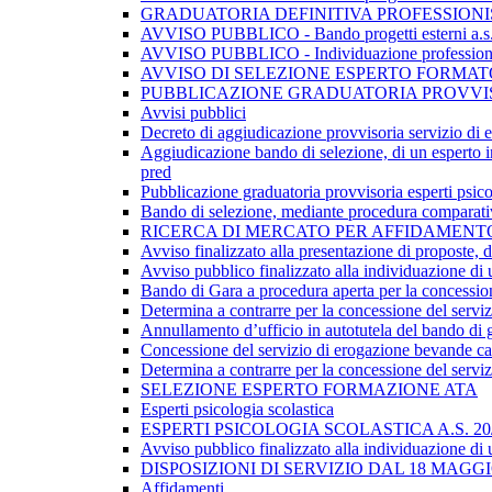
GRADUATORIA DEFINITIVA PROFESSIONIST
AVVISO PUBBLICO - Bando progetti esterni a.s
AVVISO PUBBLICO - Individuazione professionist
AVVISO DI SELEZIONE ESPERTO FORMA
PUBBLICAZIONE GRADUATORIA PROVVISOR
Avvisi pubblici
Decreto di aggiudicazione provvisoria servizio di 
​Aggiudicazione bando di selezione, di un esperto i
pred
Pubblicazione graduatoria provvisoria esperti psico
Bando di selezione, mediante procedura comparativa
RICERCA DI MERCATO PER AFFIDAMENT
Avviso finalizzato alla presentazione di proposte, da
Avviso pubblico finalizzato alla individuazione di 
Bando di Gara a procedura aperta per la concessione
​Determina a contrarre per la concessione del servi
Annullamento d’ufficio in autotutela del bando di g
Concessione del servizio di erogazione bevande calde
Determina a contrarre per la concessione del serviz
SELEZIONE ESPERTO FORMAZIONE ATA
Esperti psicologia scolastica
ESPERTI PSICOLOGIA SCOLASTICA A.S. 20
Avviso pubblico finalizzato alla individuazione di 
DISPOSIZIONI DI SERVIZIO DAL 18 MAG
Affidamenti