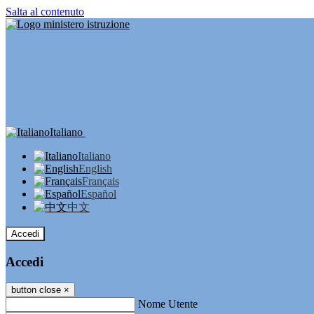
Salta al contenuto
Italiano
Italiano
English
Français
Español
中文
Accedi
Accedi
button close
×
Nome Utente