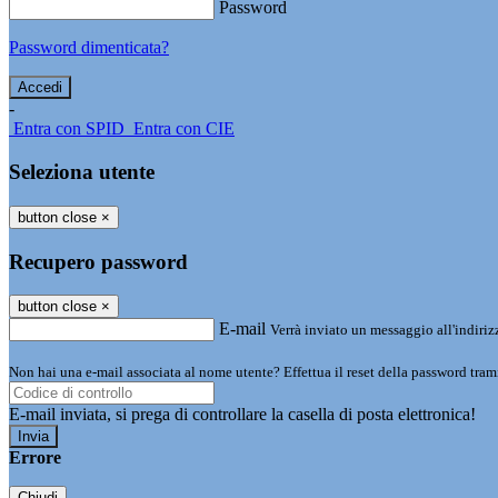
Password
Password dimenticata?
-
Entra con SPID
Entra con CIE
Seleziona utente
button close
×
Recupero password
button close
×
E-mail
Verrà inviato un messaggio all'indirizz
Non hai una e-mail associata al nome utente? Effettua il reset della password tram
E-mail inviata, si prega di controllare la casella di posta elettronica!
Errore
Chiudi