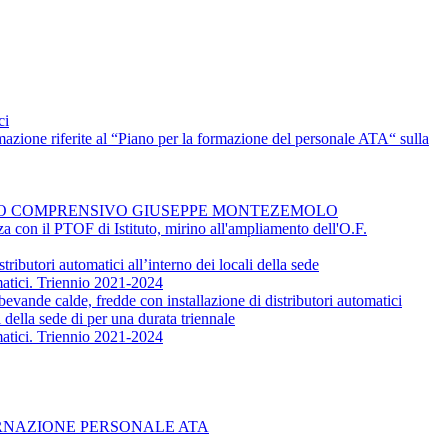
ci
rmazione riferite al “Piano per la formazione del personale ATA“ sulla
UTO COMPRENSIVO GIUSEPPE MONTEZEMOLO
nza con il PTOF di Istituto, mirino all'ampliamento dell'O.F.
ibutori automatici all’interno dei locali della sede
omatici. Triennio 2021-2024
evande calde, fredde con installazione di distributori automatici
 della sede di per una durata triennale
omatici. Triennio 2021-2024
TURNAZIONE PERSONALE ATA