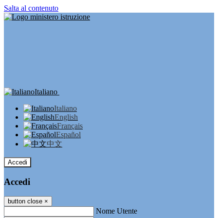
Salta al contenuto
Italiano
Italiano
English
Français
Español
中文
Accedi
Accedi
button close
×
Nome Utente