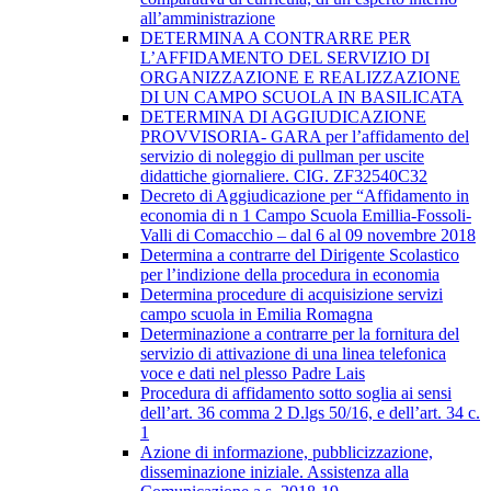
all’amministrazione
DETERMINA A CONTRARRE PER
L’AFFIDAMENTO DEL SERVIZIO DI
ORGANIZZAZIONE E REALIZZAZIONE
DI UN CAMPO SCUOLA IN BASILICATA
​DETERMINA DI AGGIUDICAZIONE
PROVVISORIA- GARA per l’affidamento del
servizio di noleggio di pullman per uscite
didattiche giornaliere. CIG. ZF32540C32
Decreto di Aggiudicazione per “Affidamento in
economia di n 1 Campo Scuola Emillia-Fossoli-
Valli di Comacchio – dal 6 al 09 novembre 2018
Determina a contrarre del Dirigente Scolastico
per l’indizione della procedura in economia
Determina procedure di acquisizione servizi
campo scuola in Emilia Romagna
Determinazione a contrarre per la fornitura del
servizio di attivazione di una linea telefonica
voce e dati nel plesso Padre Lais
Procedura di affidamento sotto soglia ai sensi
dell’art. 36 comma 2 D.lgs 50/16, e dell’art. 34 c.
1
Azione di informazione, pubblicizzazione,
disseminazione iniziale. Assistenza alla