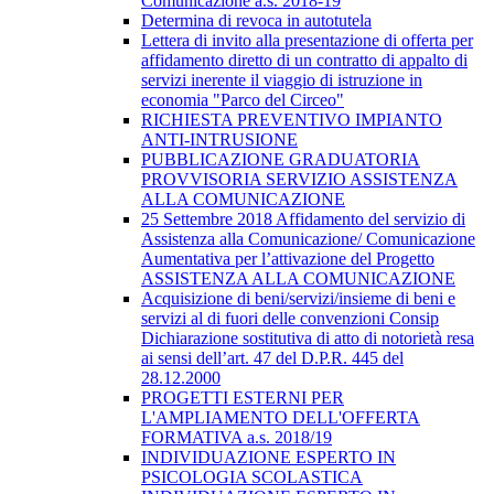
Comunicazione a.s. 2018-19
Determina di revoca in autotutela
Lettera di invito alla presentazione di offerta per
affidamento diretto di un contratto di appalto di
servizi inerente il viaggio di istruzione in
economia "Parco del Circeo"
RICHIESTA PREVENTIVO IMPIANTO
ANTI-INTRUSIONE
PUBBLICAZIONE GRADUATORIA
PROVVISORIA SERVIZIO ASSISTENZA
ALLA COMUNICAZIONE
25 Settembre 2018 Affidamento del servizio di
Assistenza alla Comunicazione/ Comunicazione
Aumentativa per l’attivazione del Progetto
ASSISTENZA ALLA COMUNICAZIONE
Acquisizione di beni/servizi/insieme di beni e
servizi al di fuori delle convenzioni Consip
Dichiarazione sostitutiva di atto di notorietà resa
ai sensi dell’art. 47 del D.P.R. 445 del
28.12.2000
PROGETTI ESTERNI PER
L'AMPLIAMENTO DELL'OFFERTA
FORMATIVA a.s. 2018/19
INDIVIDUAZIONE ESPERTO IN
PSICOLOGIA SCOLASTICA