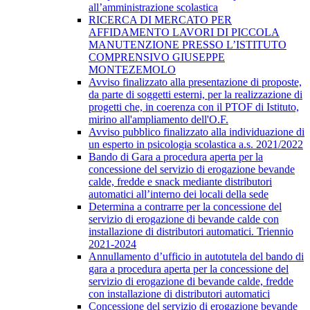
all’amministrazione scolastica
RICERCA DI MERCATO PER
AFFIDAMENTO LAVORI DI PICCOLA
MANUTENZIONE PRESSO L’ISTITUTO
COMPRENSIVO GIUSEPPE
MONTEZEMOLO
Avviso finalizzato alla presentazione di proposte,
da parte di soggetti esterni, per la realizzazione di
progetti che, in coerenza con il PTOF di Istituto,
mirino all'ampliamento dell'O.F.
Avviso pubblico finalizzato alla individuazione di
un esperto in psicologia scolastica a.s. 2021/2022
Bando di Gara a procedura aperta per la
concessione del servizio di erogazione bevande
calde, fredde e snack mediante distributori
automatici all’interno dei locali della sede
​Determina a contrarre per la concessione del
servizio di erogazione di bevande calde con
installazione di distributori automatici. Triennio
2021-2024
Annullamento d’ufficio in autotutela del bando di
gara a procedura aperta per la concessione del
servizio di erogazione di bevande calde, fredde
con installazione di distributori automatici
Concessione del servizio di erogazione bevande