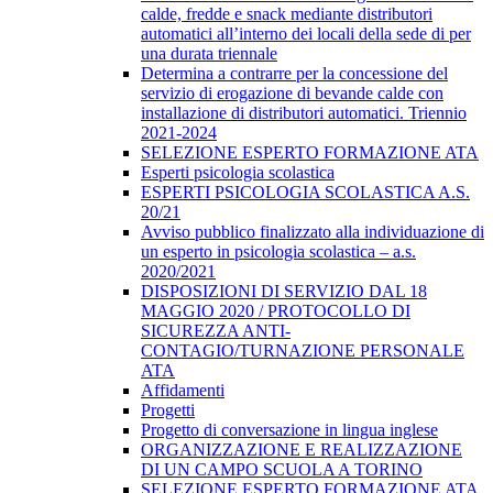
calde, fredde e snack mediante distributori
automatici all’interno dei locali della sede di per
una durata triennale
Determina a contrarre per la concessione del
servizio di erogazione di bevande calde con
installazione di distributori automatici. Triennio
2021-2024
SELEZIONE ESPERTO FORMAZIONE ATA
Esperti psicologia scolastica
ESPERTI PSICOLOGIA SCOLASTICA A.S.
20/21
Avviso pubblico finalizzato alla individuazione di
un esperto in psicologia scolastica – a.s.
2020/2021
DISPOSIZIONI DI SERVIZIO DAL 18
MAGGIO 2020 / PROTOCOLLO DI
SICUREZZA ANTI-
CONTAGIO/TURNAZIONE PERSONALE
ATA
Affidamenti
Progetti
Progetto di conversazione in lingua inglese
ORGANIZZAZIONE E REALIZZAZIONE
DI UN CAMPO SCUOLA A TORINO
SELEZIONE ESPERTO FORMAZIONE ATA