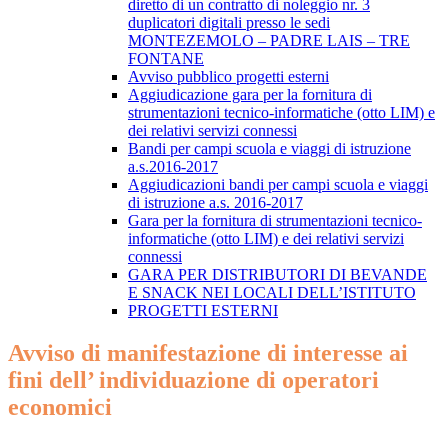
diretto di un contratto di noleggio nr. 3
duplicatori digitali presso le sedi
MONTEZEMOLO – PADRE LAIS – TRE
FONTANE
Avviso pubblico progetti esterni
Aggiudicazione gara per la fornitura di
strumentazioni tecnico-informatiche (otto LIM) e
dei relativi servizi connessi
Bandi per campi scuola e viaggi di istruzione
a.s.2016-2017
Aggiudicazioni bandi per campi scuola e viaggi
di istruzione ​a.s. 2016-2017
Gara per la fornitura di strumentazioni tecnico-
informatiche (otto LIM) e dei relativi servizi
connessi
GARA PER DISTRIBUTORI DI BEVANDE
E SNACK NEI LOCALI DELL’ISTITUTO
PROGETTI ESTERNI
Avviso di manifestazione di interesse ai
fini dell’ individuazione di operatori
economici