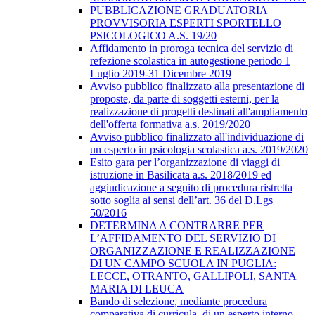
PUBBLICAZIONE GRADUATORIA
PROVVISORIA ESPERTI SPORTELLO
PSICOLOGICO A.S. 19/20
Affidamento in proroga tecnica del servizio di
refezione scolastica in autogestione periodo 1
Luglio 2019-31 Dicembre 2019
Avviso pubblico finalizzato alla presentazione di
proposte, da parte di soggetti esterni, per la
realizzazione di progetti destinati all'ampliamento
dell'offerta formativa a.s. 2019/2020
Avviso pubblico finalizzato all'individuazione di
un esperto in psicologia scolastica a.s. 2019/2020
Esito gara per l’organizzazione di viaggi di
istruzione in Basilicata a.s. 2018/2019 ed
aggiudicazione a seguito di procedura ristretta
sotto soglia ai sensi dell’art. 36 del D.Lgs
50/2016
DETERMINA A CONTRARRE PER
L’AFFIDAMENTO DEL SERVIZIO DI
ORGANIZZAZIONE E REALIZZAZIONE
DI UN CAMPO SCUOLA IN PUGLIA:
LECCE, OTRANTO, GALLIPOLI, SANTA
MARIA DI LEUCA
Bando di selezione, mediante procedura
comparativa di curricula, di un esperto interno