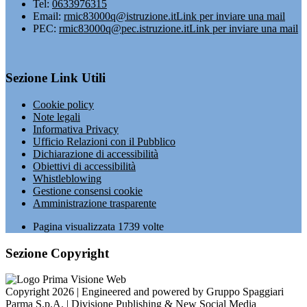
Tel:
0633976315
Email:
rmic83000q@istruzione.it
Link per inviare una mail
PEC:
rmic83000q@pec.istruzione.it
Link per inviare una mail
Sezione Link Utili
Cookie policy
Note legali
Informativa Privacy
Ufficio Relazioni con il Pubblico
Dichiarazione di accessibilità
Obiettivi di accessibilità
Whistleblowing
Gestione consensi cookie
Amministrazione trasparente
Pagina visualizzata
1739
volte
Sezione Copyright
Copyright 2026 | Engineered and powered by Gruppo Spaggiari
Parma S.p.A. | Divisione Publishing & New Social Media