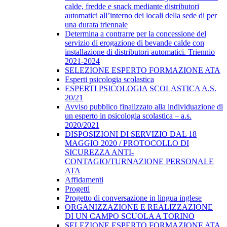
calde, fredde e snack mediante distributori
automatici all’interno dei locali della sede di per
una durata triennale
Determina a contrarre per la concessione del
servizio di erogazione di bevande calde con
installazione di distributori automatici. Triennio
2021-2024
SELEZIONE ESPERTO FORMAZIONE ATA
Esperti psicologia scolastica
ESPERTI PSICOLOGIA SCOLASTICA A.S.
20/21
Avviso pubblico finalizzato alla individuazione di
un esperto in psicologia scolastica – a.s.
2020/2021
DISPOSIZIONI DI SERVIZIO DAL 18
MAGGIO 2020 / PROTOCOLLO DI
SICUREZZA ANTI-
CONTAGIO/TURNAZIONE PERSONALE
ATA
Affidamenti
Progetti
Progetto di conversazione in lingua inglese
ORGANIZZAZIONE E REALIZZAZIONE
DI UN CAMPO SCUOLA A TORINO
SELEZIONE ESPERTO FORMAZIONE ATA