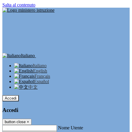
Salta al contenuto
Italiano
Italiano
English
Français
Español
中文
Accedi
Accedi
button close
×
Nome Utente