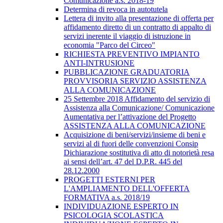
Comunicazione a.s. 2018-19
Determina di revoca in autotutela
Lettera di invito alla presentazione di offerta per
affidamento diretto di un contratto di appalto di
servizi inerente il viaggio di istruzione in
economia "Parco del Circeo"
RICHIESTA PREVENTIVO IMPIANTO
ANTI-INTRUSIONE
PUBBLICAZIONE GRADUATORIA
PROVVISORIA SERVIZIO ASSISTENZA
ALLA COMUNICAZIONE
25 Settembre 2018 Affidamento del servizio di
Assistenza alla Comunicazione/ Comunicazione
Aumentativa per l’attivazione del Progetto
ASSISTENZA ALLA COMUNICAZIONE
Acquisizione di beni/servizi/insieme di beni e
servizi al di fuori delle convenzioni Consip
Dichiarazione sostitutiva di atto di notorietà resa
ai sensi dell’art. 47 del D.P.R. 445 del
28.12.2000
PROGETTI ESTERNI PER
L'AMPLIAMENTO DELL'OFFERTA
FORMATIVA a.s. 2018/19
INDIVIDUAZIONE ESPERTO IN
PSICOLOGIA SCOLASTICA