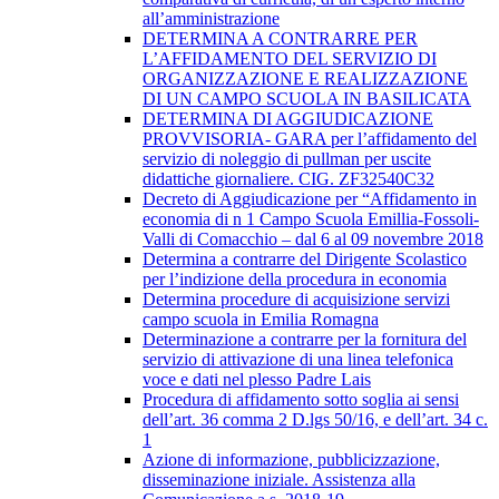
all’amministrazione
DETERMINA A CONTRARRE PER
L’AFFIDAMENTO DEL SERVIZIO DI
ORGANIZZAZIONE E REALIZZAZIONE
DI UN CAMPO SCUOLA IN BASILICATA
​DETERMINA DI AGGIUDICAZIONE
PROVVISORIA- GARA per l’affidamento del
servizio di noleggio di pullman per uscite
didattiche giornaliere. CIG. ZF32540C32
Decreto di Aggiudicazione per “Affidamento in
economia di n 1 Campo Scuola Emillia-Fossoli-
Valli di Comacchio – dal 6 al 09 novembre 2018
Determina a contrarre del Dirigente Scolastico
per l’indizione della procedura in economia
Determina procedure di acquisizione servizi
campo scuola in Emilia Romagna
Determinazione a contrarre per la fornitura del
servizio di attivazione di una linea telefonica
voce e dati nel plesso Padre Lais
Procedura di affidamento sotto soglia ai sensi
dell’art. 36 comma 2 D.lgs 50/16, e dell’art. 34 c.
1
Azione di informazione, pubblicizzazione,
disseminazione iniziale. Assistenza alla