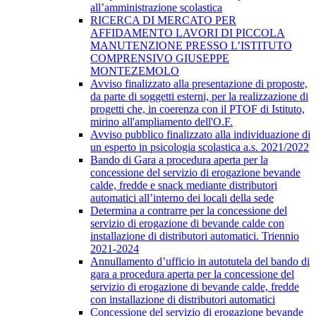
all’amministrazione scolastica
RICERCA DI MERCATO PER
AFFIDAMENTO LAVORI DI PICCOLA
MANUTENZIONE PRESSO L’ISTITUTO
COMPRENSIVO GIUSEPPE
MONTEZEMOLO
Avviso finalizzato alla presentazione di proposte,
da parte di soggetti esterni, per la realizzazione di
progetti che, in coerenza con il PTOF di Istituto,
mirino all'ampliamento dell'O.F.
Avviso pubblico finalizzato alla individuazione di
un esperto in psicologia scolastica a.s. 2021/2022
Bando di Gara a procedura aperta per la
concessione del servizio di erogazione bevande
calde, fredde e snack mediante distributori
automatici all’interno dei locali della sede
​Determina a contrarre per la concessione del
servizio di erogazione di bevande calde con
installazione di distributori automatici. Triennio
2021-2024
Annullamento d’ufficio in autotutela del bando di
gara a procedura aperta per la concessione del
servizio di erogazione di bevande calde, fredde
con installazione di distributori automatici
Concessione del servizio di erogazione bevande