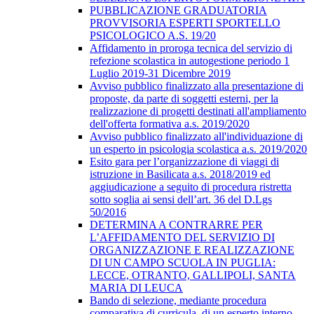
PUBBLICAZIONE GRADUATORIA
PROVVISORIA ESPERTI SPORTELLO
PSICOLOGICO A.S. 19/20
Affidamento in proroga tecnica del servizio di
refezione scolastica in autogestione periodo 1
Luglio 2019-31 Dicembre 2019
Avviso pubblico finalizzato alla presentazione di
proposte, da parte di soggetti esterni, per la
realizzazione di progetti destinati all'ampliamento
dell'offerta formativa a.s. 2019/2020
Avviso pubblico finalizzato all'individuazione di
un esperto in psicologia scolastica a.s. 2019/2020
Esito gara per l’organizzazione di viaggi di
istruzione in Basilicata a.s. 2018/2019 ed
aggiudicazione a seguito di procedura ristretta
sotto soglia ai sensi dell’art. 36 del D.Lgs
50/2016
DETERMINA A CONTRARRE PER
L’AFFIDAMENTO DEL SERVIZIO DI
ORGANIZZAZIONE E REALIZZAZIONE
DI UN CAMPO SCUOLA IN PUGLIA:
LECCE, OTRANTO, GALLIPOLI, SANTA
MARIA DI LEUCA
Bando di selezione, mediante procedura
comparativa di curricula, di un esperto interno