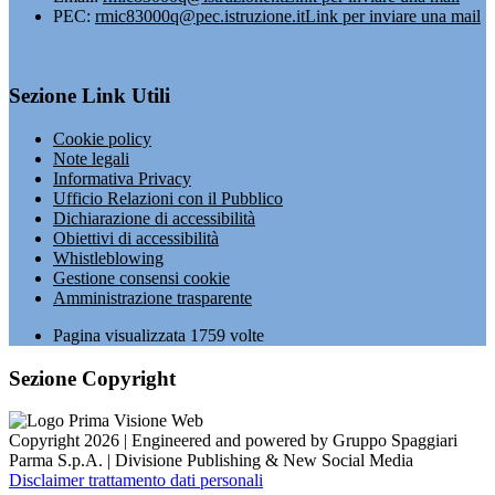
PEC:
rmic83000q@pec.istruzione.it
Link per inviare una mail
Sezione Link Utili
Cookie policy
Note legali
Informativa Privacy
Ufficio Relazioni con il Pubblico
Dichiarazione di accessibilità
Obiettivi di accessibilità
Whistleblowing
Gestione consensi cookie
Amministrazione trasparente
Pagina visualizzata
1759
volte
Sezione Copyright
Copyright 2026 | Engineered and powered by Gruppo Spaggiari
Parma S.p.A. | Divisione Publishing & New Social Media
Disclaimer trattamento dati personali