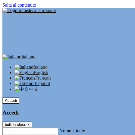
Salta al contenuto
Italiano
Italiano
English
Français
Español
中文
Accedi
Accedi
button close
×
Nome Utente