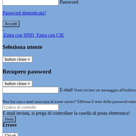
Password
Password dimenticata?
-
Entra con SPID
Entra con CIE
Seleziona utente
button close
×
Recupero password
button close
×
E-mail
Verrà inviato un messaggio all'indirizz
Non hai una e-mail associata al nome utente? Effettua il reset della password tram
E-mail inviata, si prega di controllare la casella di posta elettronica!
Errore
Chiudi