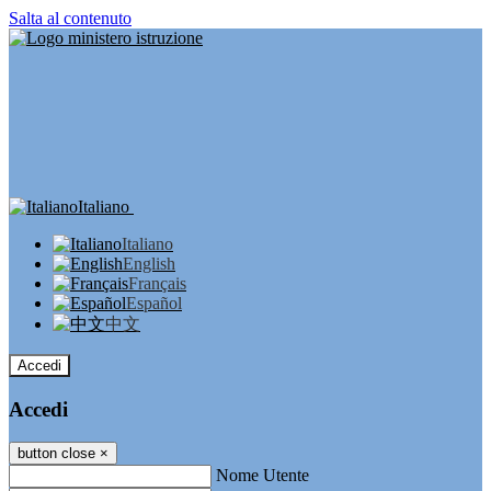
Salta al contenuto
Italiano
Italiano
English
Français
Español
中文
Accedi
Accedi
button close
×
Nome Utente