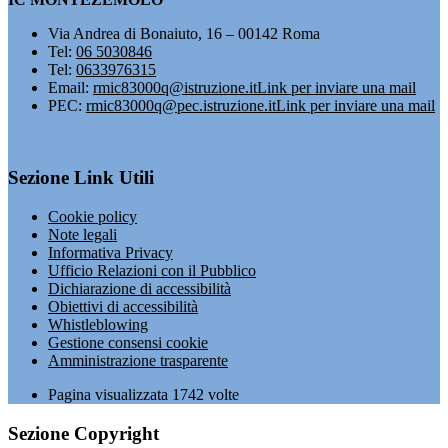
Via Andrea di Bonaiuto, 16 – 00142 Roma
Tel:
06 5030846
Tel:
0633976315
Email:
rmic83000q@istruzione.it
Link per inviare una mail
PEC:
rmic83000q@pec.istruzione.it
Link per inviare una mail
Sezione Link Utili
Cookie policy
Note legali
Informativa Privacy
Ufficio Relazioni con il Pubblico
Dichiarazione di accessibilità
Obiettivi di accessibilità
Whistleblowing
Gestione consensi cookie
Amministrazione trasparente
Pagina visualizzata
1742
volte
Sezione Copyright