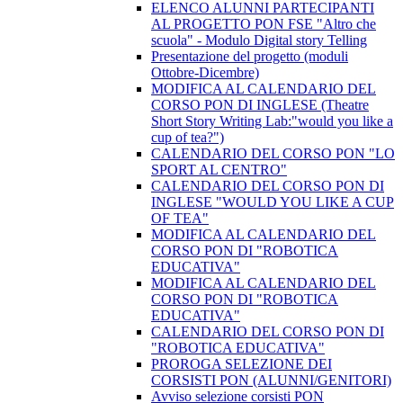
​ELENCO ALUNNI PARTECIPANTI
AL PROGETTO PON FSE "Altro che
scuola" - Modulo Digital story Telling
Presentazione del progetto (moduli
Ottobre-Dicembre)
​MODIFICA AL CALENDARIO DEL
CORSO PON DI INGLESE (Theatre
Short Story Writing Lab:"would you like a
cup of tea?")
CALENDARIO DEL CORSO PON "LO
SPORT AL CENTRO"
CALENDARIO DEL CORSO PON DI
INGLESE "WOULD YOU LIKE A CUP
OF TEA"
MODIFICA AL CALENDARIO DEL
CORSO PON DI "ROBOTICA
EDUCATIVA"
MODIFICA AL CALENDARIO DEL
CORSO PON DI "ROBOTICA
EDUCATIVA"
CALENDARIO DEL CORSO PON DI
"ROBOTICA EDUCATIVA"
PROROGA SELEZIONE DEI
CORSISTI PON (ALUNNI/GENITORI)
Avviso selezione corsisti PON