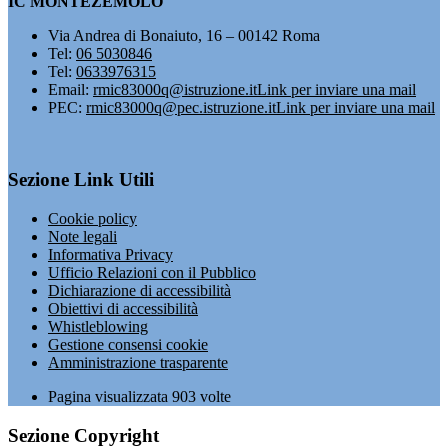
IC MONTEZEMOLO
Via Andrea di Bonaiuto, 16 – 00142 Roma
Tel:
06 5030846
Tel:
0633976315
Email:
rmic83000q@istruzione.it
Link per inviare una mail
PEC:
rmic83000q@pec.istruzione.it
Link per inviare una mail
Sezione Link Utili
Cookie policy
Note legali
Informativa Privacy
Ufficio Relazioni con il Pubblico
Dichiarazione di accessibilità
Obiettivi di accessibilità
Whistleblowing
Gestione consensi cookie
Amministrazione trasparente
Pagina visualizzata
903
volte
Sezione Copyright