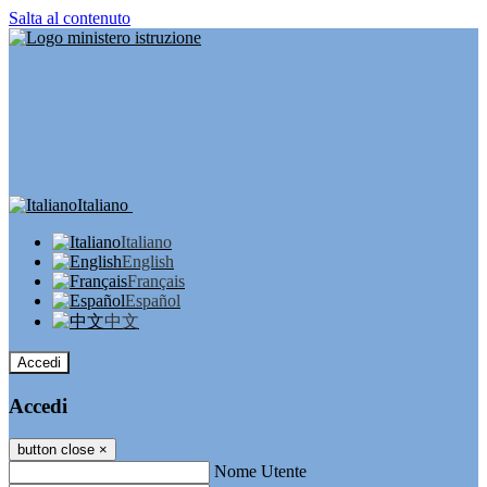
Salta al contenuto
Italiano
Italiano
English
Français
Español
中文
Accedi
Accedi
button close
×
Nome Utente