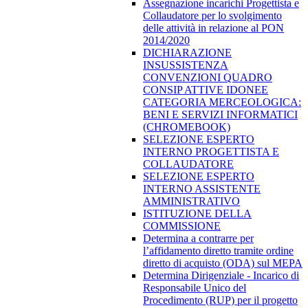
Assegnazione incarichi Progettista e
Collaudatore per lo svolgimento
delle attività in relazione al PON
2014/2020
DICHIARAZIONE
INSUSSISTENZA
CONVENZIONI QUADRO
CONSIP ATTIVE IDONEE
CATEGORIA MERCEOLOGICA:
BENI E SERVIZI INFORMATICI
(CHROMEBOOK)
SELEZIONE ESPERTO
INTERNO PROGETTISTA E
COLLAUDATORE
SELEZIONE ESPERTO
INTERNO ASSISTENTE
AMMINISTRATIVO
ISTITUZIONE DELLA
COMMISSIONE
Determina a contrarre per
l’affidamento diretto tramite ordine
diretto di acquisto (ODA) sul MEPA
Determina Dirigenziale - Incarico di
Responsabile Unico del
Procedimento (RUP) per il progetto