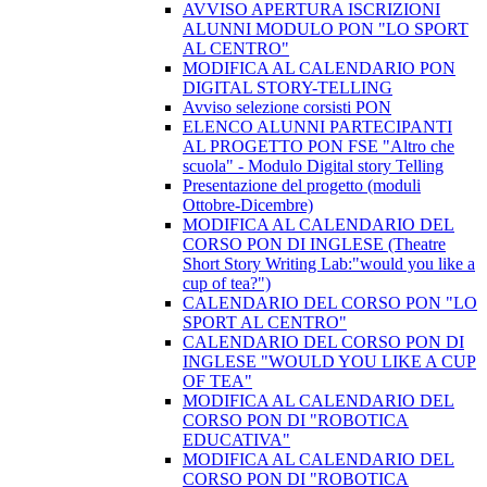
AVVISO APERTURA ISCRIZIONI
ALUNNI MODULO PON "LO SPORT
AL CENTRO"
MODIFICA AL CALENDARIO PON
DIGITAL STORY-TELLING
Avviso selezione corsisti PON
​ELENCO ALUNNI PARTECIPANTI
AL PROGETTO PON FSE "Altro che
scuola" - Modulo Digital story Telling
Presentazione del progetto (moduli
Ottobre-Dicembre)
​MODIFICA AL CALENDARIO DEL
CORSO PON DI INGLESE (Theatre
Short Story Writing Lab:"would you like a
cup of tea?")
CALENDARIO DEL CORSO PON "LO
SPORT AL CENTRO"
CALENDARIO DEL CORSO PON DI
INGLESE "WOULD YOU LIKE A CUP
OF TEA"
MODIFICA AL CALENDARIO DEL
CORSO PON DI "ROBOTICA
EDUCATIVA"
MODIFICA AL CALENDARIO DEL
CORSO PON DI "ROBOTICA