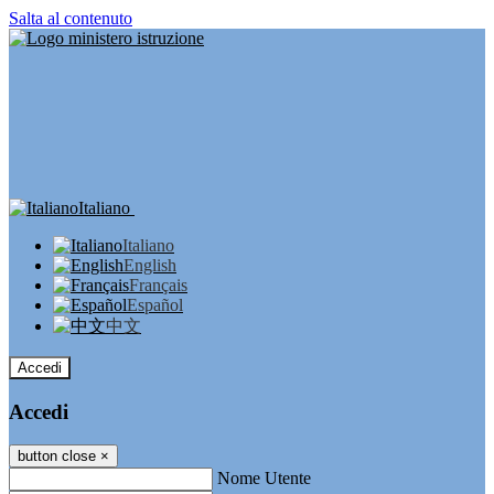
Salta al contenuto
Italiano
Italiano
English
Français
Español
中文
Accedi
Accedi
button close
×
Nome Utente