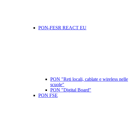
PON-FESR REACT EU
PON "Reti locali, cablate e wireless nelle
scuole"
PON "Digital Board"
PON FSE