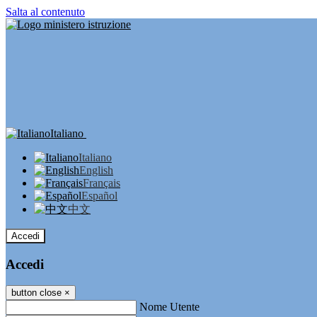
Salta al contenuto
Italiano
Italiano
English
Français
Español
中文
Accedi
Accedi
button close
×
Nome Utente