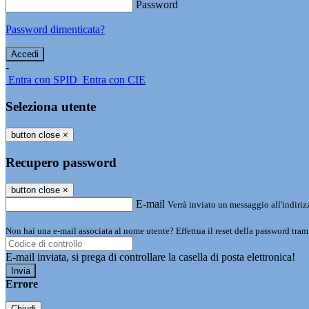
Password
Password dimenticata?
-
Entra con SPID
Entra con CIE
Seleziona utente
button close
×
Recupero password
button close
×
E-mail
Verrà inviato un messaggio all'indirizz
Non hai una e-mail associata al nome utente? Effettua il reset della password tram
E-mail inviata, si prega di controllare la casella di posta elettronica!
Errore
Chiudi