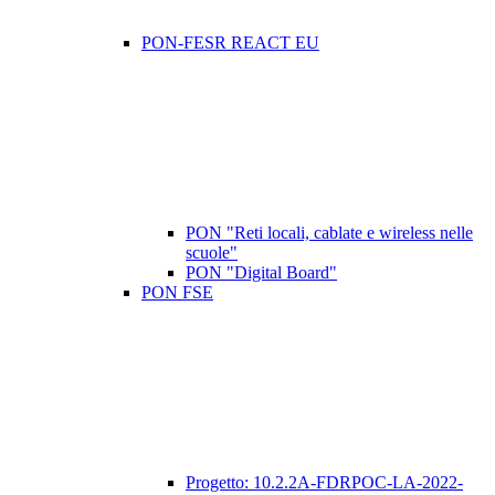
PON-FESR REACT EU
PON "Reti locali, cablate e wireless nelle
scuole"
PON "Digital Board"
PON FSE
​Progetto: 10.2.2A-FDRPOC-LA-2022-