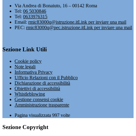
Via Andrea di Bonaiuto, 16 – 00142 Roma
Tel:
06 5030846
Tel:
0633976315
Email:
rmic83000q@istruzione.it
Link per inviare una mail
PEC:
rmic83000q@pec.istruzione.it
Link per inviare una mail
Sezione Link Utili
Cookie policy
Note legali
Informativa Privacy
Ufficio Relazioni con il Pubblico
Dichiarazione di accessibilità
Obiettivi di accessibilità
Whistleblowing
Gestione consensi cookie
Amministrazione trasparente
Pagina visualizzata
997
volte
Sezione Copyright