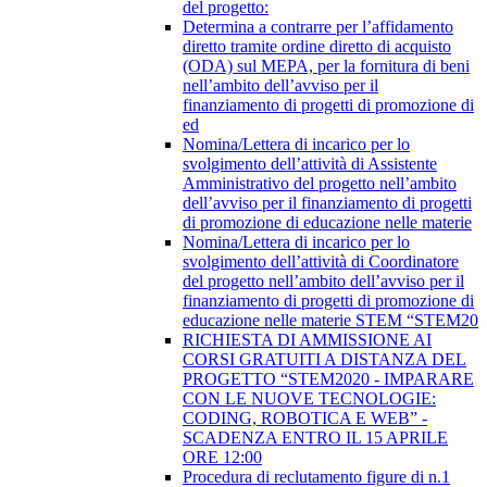
del progetto:
Determina a contrarre per l’affidamento
diretto tramite ordine diretto di acquisto
(ODA) sul MEPA, per la fornitura di beni
nell’ambito dell’avviso per il
finanziamento di progetti di promozione di
ed
Nomina/Lettera di incarico per lo
svolgimento dell’attività di Assistente
Amministrativo del progetto nell’ambito
dell’avviso per il finanziamento di progetti
di promozione di educazione nelle materie
Nomina/Lettera di incarico per lo
svolgimento dell’attività di Coordinatore
del progetto nell’ambito dell’avviso per il
finanziamento di progetti di promozione di
educazione nelle materie STEM “STEM20
RICHIESTA DI AMMISSIONE AI
CORSI GRATUITI A DISTANZA DEL
PROGETTO “STEM2020 - IMPARARE
CON LE NUOVE TECNOLOGIE:
CODING, ROBOTICA E WEB” -
SCADENZA ENTRO IL 15 APRILE
ORE 12:00
Procedura di reclutamento figure di n.1