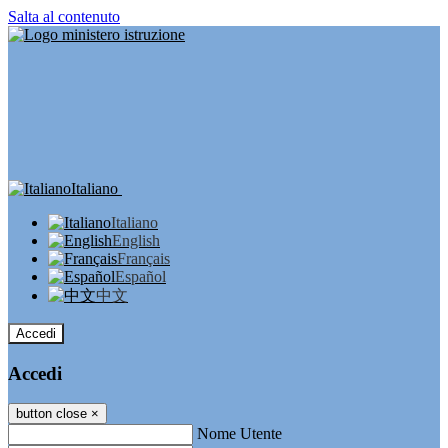
Salta al contenuto
Italiano
Italiano
English
Français
Español
中文
Accedi
Accedi
button close
×
Nome Utente