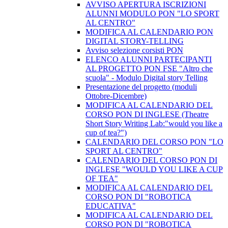
AVVISO APERTURA ISCRIZIONI
ALUNNI MODULO PON "LO SPORT
AL CENTRO"
MODIFICA AL CALENDARIO PON
DIGITAL STORY-TELLING
Avviso selezione corsisti PON
​ELENCO ALUNNI PARTECIPANTI
AL PROGETTO PON FSE "Altro che
scuola" - Modulo Digital story Telling
Presentazione del progetto (moduli
Ottobre-Dicembre)
​MODIFICA AL CALENDARIO DEL
CORSO PON DI INGLESE (Theatre
Short Story Writing Lab:"would you like a
cup of tea?")
CALENDARIO DEL CORSO PON "LO
SPORT AL CENTRO"
CALENDARIO DEL CORSO PON DI
INGLESE "WOULD YOU LIKE A CUP
OF TEA"
MODIFICA AL CALENDARIO DEL
CORSO PON DI "ROBOTICA
EDUCATIVA"
MODIFICA AL CALENDARIO DEL
CORSO PON DI "ROBOTICA