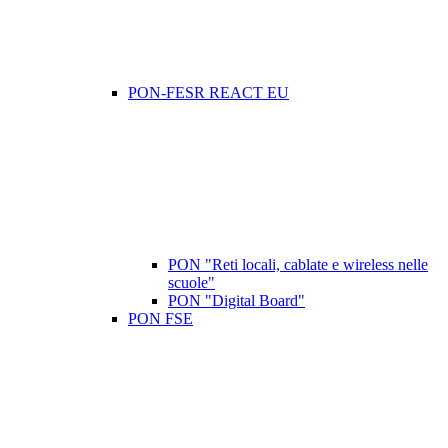
PON-FESR REACT EU
PON "Reti locali, cablate e wireless nelle
scuole"
PON "Digital Board"
PON FSE