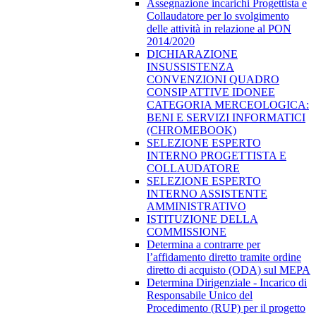
Assegnazione incarichi Progettista e
Collaudatore per lo svolgimento
delle attività in relazione al PON
2014/2020
DICHIARAZIONE
INSUSSISTENZA
CONVENZIONI QUADRO
CONSIP ATTIVE IDONEE
CATEGORIA MERCEOLOGICA:
BENI E SERVIZI INFORMATICI
(CHROMEBOOK)
SELEZIONE ESPERTO
INTERNO PROGETTISTA E
COLLAUDATORE
SELEZIONE ESPERTO
INTERNO ASSISTENTE
AMMINISTRATIVO
ISTITUZIONE DELLA
COMMISSIONE
Determina a contrarre per
l’affidamento diretto tramite ordine
diretto di acquisto (ODA) sul MEPA
Determina Dirigenziale - Incarico di
Responsabile Unico del
Procedimento (RUP) per il progetto