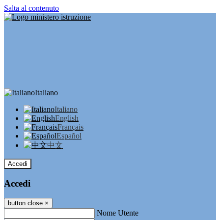
Salta al contenuto
Italiano
Italiano
English
Français
Español
中文
Accedi
Accedi
button close
×
Nome Utente