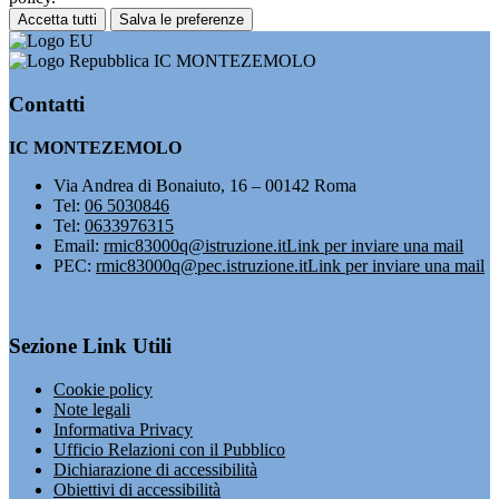
Accetta tutti
Salva le preferenze
IC MONTEZEMOLO
Contatti
IC MONTEZEMOLO
Via Andrea di Bonaiuto, 16 – 00142 Roma
Tel:
06 5030846
Tel:
0633976315
Email:
rmic83000q@istruzione.it
Link per inviare una mail
PEC:
rmic83000q@pec.istruzione.it
Link per inviare una mail
Sezione Link Utili
Cookie policy
Note legali
Informativa Privacy
Ufficio Relazioni con il Pubblico
Dichiarazione di accessibilità
Obiettivi di accessibilità