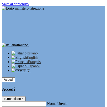
Salta al contenuto
Italiano
Italiano
English
Français
Español
中文
Accedi
Accedi
button close
×
Nome Utente