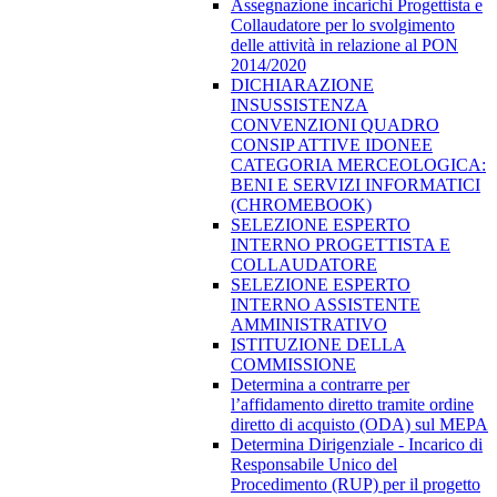
Assegnazione incarichi Progettista e
Collaudatore per lo svolgimento
delle attività in relazione al PON
2014/2020
DICHIARAZIONE
INSUSSISTENZA
CONVENZIONI QUADRO
CONSIP ATTIVE IDONEE
CATEGORIA MERCEOLOGICA:
BENI E SERVIZI INFORMATICI
(CHROMEBOOK)
SELEZIONE ESPERTO
INTERNO PROGETTISTA E
COLLAUDATORE
SELEZIONE ESPERTO
INTERNO ASSISTENTE
AMMINISTRATIVO
ISTITUZIONE DELLA
COMMISSIONE
Determina a contrarre per
l’affidamento diretto tramite ordine
diretto di acquisto (ODA) sul MEPA
Determina Dirigenziale - Incarico di
Responsabile Unico del
Procedimento (RUP) per il progetto