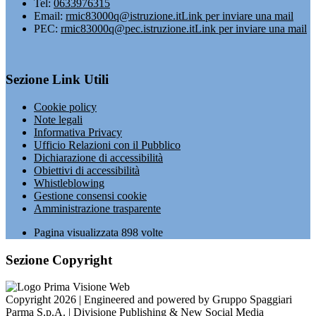
Tel:
0633976315
Email:
rmic83000q@istruzione.it
Link per inviare una mail
PEC:
rmic83000q@pec.istruzione.it
Link per inviare una mail
Sezione Link Utili
Cookie policy
Note legali
Informativa Privacy
Ufficio Relazioni con il Pubblico
Dichiarazione di accessibilità
Obiettivi di accessibilità
Whistleblowing
Gestione consensi cookie
Amministrazione trasparente
Pagina visualizzata
898
volte
Sezione Copyright
Copyright 2026 | Engineered and powered by Gruppo Spaggiari
Parma S.p.A. | Divisione Publishing & New Social Media