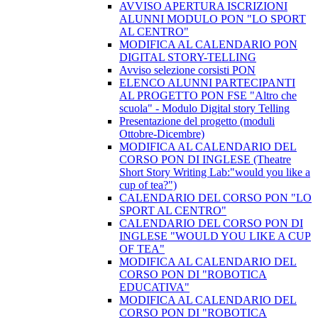
AVVISO APERTURA ISCRIZIONI
ALUNNI MODULO PON "LO SPORT
AL CENTRO"
MODIFICA AL CALENDARIO PON
DIGITAL STORY-TELLING
Avviso selezione corsisti PON
​ELENCO ALUNNI PARTECIPANTI
AL PROGETTO PON FSE "Altro che
scuola" - Modulo Digital story Telling
Presentazione del progetto (moduli
Ottobre-Dicembre)
​MODIFICA AL CALENDARIO DEL
CORSO PON DI INGLESE (Theatre
Short Story Writing Lab:"would you like a
cup of tea?")
CALENDARIO DEL CORSO PON "LO
SPORT AL CENTRO"
CALENDARIO DEL CORSO PON DI
INGLESE "WOULD YOU LIKE A CUP
OF TEA"
MODIFICA AL CALENDARIO DEL
CORSO PON DI "ROBOTICA
EDUCATIVA"
MODIFICA AL CALENDARIO DEL
CORSO PON DI "ROBOTICA