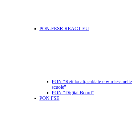
PON-FESR REACT EU
PON "Reti locali, cablate e wireless nelle
scuole"
PON "Digital Board"
PON FSE