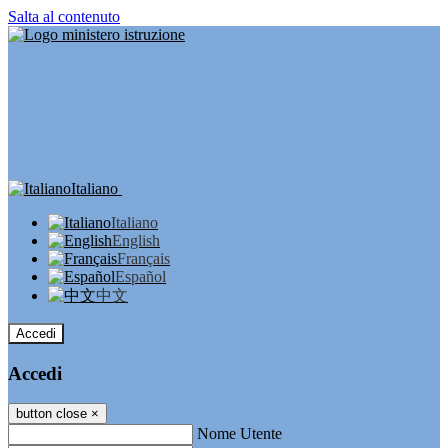
Salta al contenuto
Italiano
Italiano
English
Français
Español
中文
Accedi
Accedi
button close
×
Nome Utente