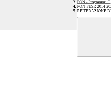
PON - Programma Op
PON-FESR 2014-20
REITERAZIONE D