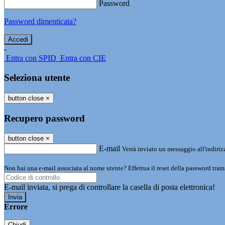
Password
Password dimenticata?
-
Entra con SPID
Entra con CIE
Seleziona utente
button close
×
Recupero password
button close
×
E-mail
Verrà inviato un messaggio all'indirizz
Non hai una e-mail associata al nome utente? Effettua il reset della password tram
E-mail inviata, si prega di controllare la casella di posta elettronica!
Errore
Chiudi