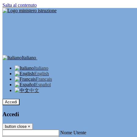
Salta al contenuto
Italiano
Italiano
English
Français
Español
中文
Accedi
Accedi
button close
×
Nome Utente